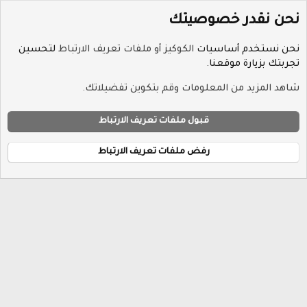
نحن نقدر خصوصيتك
نحن نستخدم أساسيات
الكوكيز أو ملفات تعريف الارتباط
لتحسين
تجربتك بزيارة موقعنا.
الوسوم
شاهد المزيد من المعلومات وقم بتكوين تفضيلاتك.
ملفات تعريف الارتباط
Hayat-Red
قبول ملفات تعريف الارتباط
إتصل بنا
الشروط والقوانين
سياسة الخصوصية
مساعدة
R
الرئيسية
S
رفض ملفات تعريف الارتباط
S
®
Community platform by XenForo
© 2010-2026 XenForo Ltd.