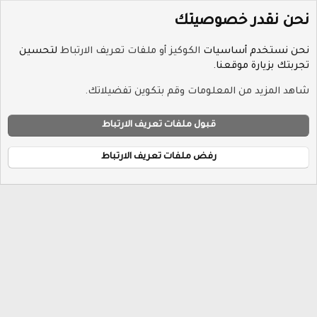
نحن نقدر خصوصيتك
نحن نستخدم أساسيات
الكوكيز أو ملفات تعريف الارتباط
لتحسين
تجربتك بزيارة موقعنا.
الوسوم
شاهد المزيد من المعلومات وقم بتكوين تفضيلاتك.
ملفات تعريف الارتباط
Hayat-Red
قبول ملفات تعريف الارتباط
إتصل بنا
الشروط والقوانين
سياسة الخصوصية
مساعدة
R
الرئيسية
S
رفض ملفات تعريف الارتباط
S
®
Community platform by XenForo
© 2010-2026 XenForo Ltd.