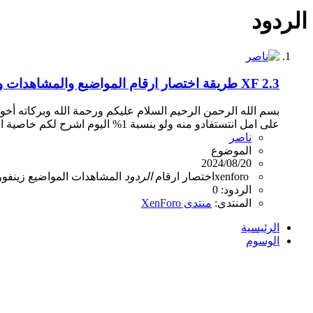
الردود
XF 2.3
طريقة اختصار ارقام المواضيع والمشاهدات و
بسم الله الرحمن الرحيم السلام عليكم ورحمة الله وبركاته أخ
على امل انتستفادو منه ولو بنسبة 1% اليوم اشرح لكم خاصية اختصار الارقام في xenforo للجيل الثاني الطريقة مجهود...
ناصر
الموضوع
2024/08/20
xenforo
اختصار
ارقام
الردود
المشاهدات
المواضيع
زينفور
الردود: 0
المنتدى:
منتدى XenForo
الرئيسية
الوسوم