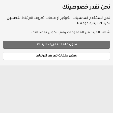
نحن نقدر خصوصيتك
نحن نستخدم أساسيات
الكوكيز أو ملفات تعريف الارتباط
لتحسين
تجربتك بزيارة موقعنا.
الوسوم
شاهد المزيد من المعلومات وقم بتكوين تفضيلاتك.
ملفات تعريف الارتباط
Hayat-Red
قبول ملفات تعريف الارتباط
إتصل بنا
الشروط والقوانين
سياسة الخصوصية
مساعدة
R
الرئيسية
S
رفض ملفات تعريف الارتباط
S
®
Community platform by XenForo
© 2010-2026 XenForo Ltd.