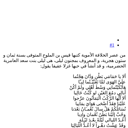
#1
من عصر الخلافة الأموية كتبها قيس بن الملوح المتوفى بسنة ثمان و
ستون هجرية، و المعروف بمجنون ليلى، هى ليلى بنت سعد العامرية
الحضرمية، و قد أنشأ في حبها غزلا عفيفا يقول:
ألا يا حَمَامَي بَطْنِ وَدَّانَ هِجْتُما
علَيَّ الهَوَى لمَّا تَغَنَّيْـتُما لِيـّا
فأَبْكَيْتُمانِي وَسْطَ أهْلِي ولَمْ أكُنْ
أُبالِي دمُعَ العَيْنِ لو كُنْتُ خَالِيا
ألا أيُّها الرَّكْبُ اليَمَانُونَ عرِّجوا
عَلَيْنا فقَدْ أضْحَى هَوَايَ يمَانِيا
نُسَائلُكُمْ هَلْ سالَ نُعْمـَانُ بَعْدَنا
وحُبَّ إلَيْنا بَطْنُ نُعْمانَ وادِيا
أعُـدّ الليالي لَيْلةً بعْـدَ ليْـلَةٍ
وقَدْ عِشْتُ دهْـراً لا أعُـدُّ اللّيَالِيَا