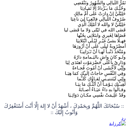
تَمُرُّ اللَّيالِي والشُّهُورُ وتَنْقَضِي
وحُبُّـكِ مَا يـَزْدادُ إلّا تَمَـادِيَا
خَلِيْلَيَّ إنْ دارَتْ عَلَى أُمِّ مالِكٍ
صُرُوفُ اللَّيالِي فابْغِيـَا ليَ ناعِيَا
خَلِيْليَّ لا والله لا أمْلِكُ الَّذِي
قَضَى الله في ليْلى وَلا ما قَضَى ليا
قَضَاهَا لِغَيري وابتَلانِي بِحُبِّها
فهـلّا بشئً غَيْـرِ ليْـلَى ابْتَلانِيَا
أمضْرُوبةٌ ليلَى عَلَى أنْ أزُورَهَا
ومُتَّخَذٌ ذَنْبـاً لَهـا أنْ تَـَرَانِيـَا
ولـو كانَ واشٍ باليَـمامةِ دارُهُ
وَدَارِيْ بِأعْلَى حَضْرَمَوْت اهتَدَى لِيَا
وإنَِّي لأَخْشَى أنْ أمُوتَ فُجـاءةً
وفِي النَّفْسِ حاجاتٌ إلَيـْكِ كمَا هِيَـا
وإنَِي لَيُثننيـني لِقـاؤُكِ كُلـَّما
لَقِيـْتكِ يَـوْمَـاً أنْ أبُثَّـكِ مَا بِيَـا
وقـالُوا بهِ داءٌ عيَـاءٌ أصـابَهُ
وقَدْ عَلِـِمَتْ نفْسِي مكـانَ دَوَائِـيَا
:: سُبْحَانَكَ اللَّهُمَّ وَبِحَمْدِكَ ، أَشْهَدُ أَنْ لا إِلهَ إِلَّا أَنْتَ أَسْتَغْفِرُكَ
وَأَتْوبُ إِلَيْكَ ::
رد