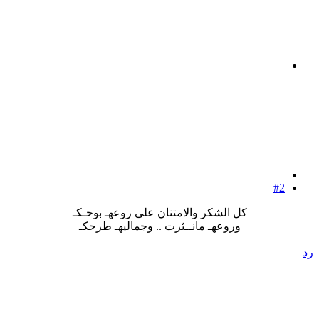
#2
كل الشكر والامتنان على روعهـ بوحـكـ
وروعهـ مانــثرت .. وجماليهـ طرحكـ​
رد