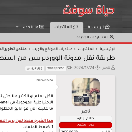
الرئيسية
المنتديات
ما الجديد
المشاركات الجديدة
الرئيسية
المنتديات
منتديات المواقع والويب
منتدى تطوير الم
طريقة نقل مدونة الووردبريس من استضافة ا
ب
ت
ا
ناصر
2024/12/24
wordpress
ووردبريس
ا
ا
ل
د
ر
و
2024/12/24
ئ
ي
س
ا
خ
و
ل
ا
م
الكل يعلم او الكثير منا حت
م
ل
و
ب
ما عليك الان هو اتابع الخط
ناصر
ض
د
و
ء
طاقم الإدارة
هذا الشرح فقط لمن يريد النق
ع
مدير المنتدى
1-ضغط الملفات