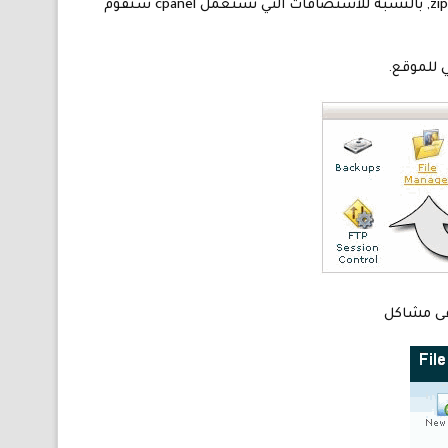
اول شيء سنقوم به هو ضغط ملفات الموقع بالكامل في ملف واحد ويستحسن تكون صيغة الضغط zip, بالنسبة للاستضافات التي تستعمل cpanel سنقوم