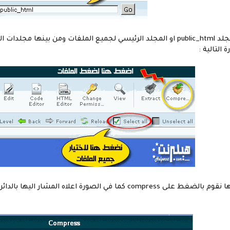
بعدما تأكدت من وجودك في مجلد public_html او المجلد الرئيسي لجميع الملفات 
التالية :
بالضغط على select-all وبعدها نقوم بالضغط على compress كما في 