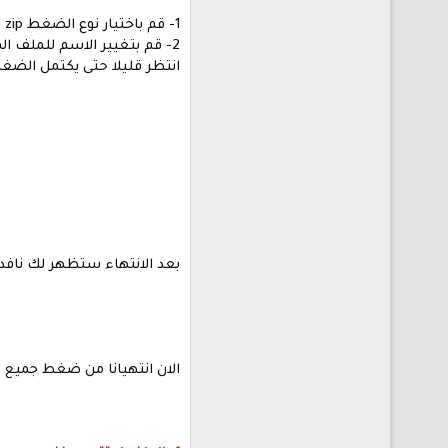
1- قم باختيار نوع الضغط zip لانه الاسرع وايضا الذي يمكننا فكه بسرعة في حالة الاستضافة الجديدة لا تدعم cpanel لا تنسى
2- قم بتغيير الاسم للملف المضغوط نفترض هيكون compress files
انتظر قليلا حتى يكتمل الضغ
بعد الانتهاء ستظهر لك ناف
الان انتهيانا من ضغط جميع ملفات