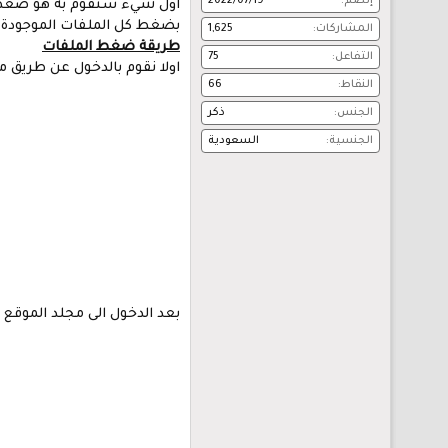
إنضم
2022/07/19
بضغط كل الملفات الموجودة
المشاركات
1,625
طريقة ضغط الملفات
التفاعل
75
اولا نقوم بالدخول عن طريق مدير الملفات (file manger) عن طريق cpanel وبع
النقاط
66
الجنس
ذكر
الجنسية
السعودية
بعد الدخول الى مجلد الموقع الرئيسي عن 