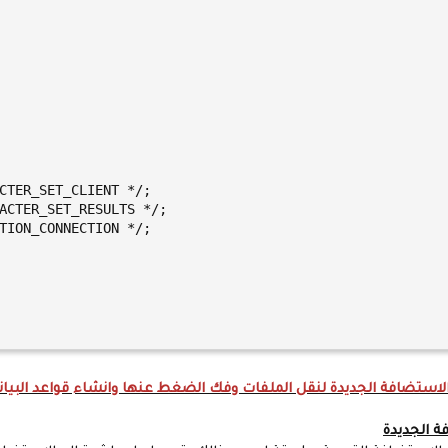
CTER_SET_CLIENT */;

ACTER_SET_RESULTS */;

TION_CONNECTION */;

لاستضافة الجديدة لنقل الملفات وفك الضغط عنها وانشاء قواعد البيانا