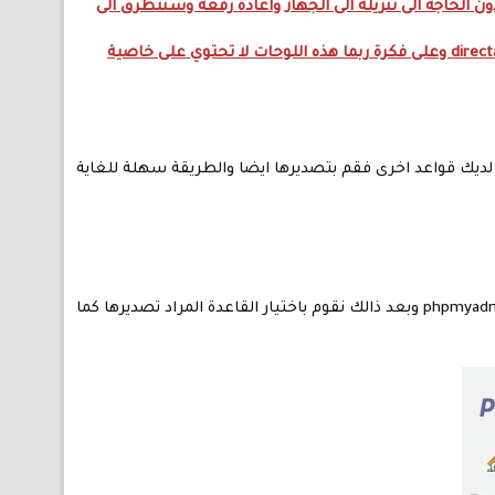
ن الحاجة الى تنزيله الى الجهاز واعادة رفعه وسنتطرق الى
2- هذه الطريقة فقط للأشخاص الذين يملكون cpanel او لديهم لوحة تحكم اخرى مثل confixx او directadmin وعلى فكرة ربما هذه اللوحات لا تحتوي على خاصية
ت لديك قواعد اخرى فقم بتصديرها ايضا والطريقة سهلة للغاية
سيتم توجيه الى صفحة اخرى انتظر قليلا حتى تظهر لك لوحة تحكم phpmyadmin وبعد ذالك نقوم باختيار القاعدة المراد تصديرها كما