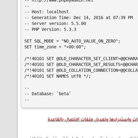
-- http://www.phpmyadmin.net

--

-- Host: localhost

-- Generation Time: Dec 14, 2016 at 07:39 PM

-- Server version: 5.5.00

-- PHP Version: 5.3.3

SET SQL_MODE = "NO_AUTO_VALUE_ON_ZERO";

SET time_zone = "+00:00";

/*!40101 SET @OLD_CHARACTER_SET_CLIENT=@@CHARA
/*!40101 SET @OLD_CHARACTER_SET_RESULTS=@@CHAR
/*!40101 SET @OLD_COLLATION_CONNECTION=@@COLLA
/*!40101 SET NAMES utf8 */;

--

-- Database: `beta`

--
ت واستيرادها وتعديل ملفات الاتصال بالقاعدة