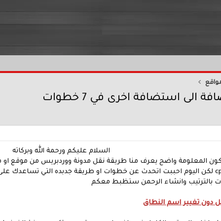
واقع
لى استضافة اخرى في 7 خطوات
السلام عليكم ورحمة الله وبركاته​
ى تكون المعلومة واضح يعرف منا طريقة نقل مدونة ووردبريس من موقع 
الاحتياطية الموجودة في cpanel لكن اليوم احببت اتحدث عن خطوات او طريقة جدبده ال
وات بالترتيب وانشاء الرحمن ستظبط معكم
ل دون تغيير اسم النطاق