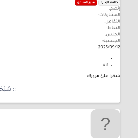
طاقم الإدارة
مدير المنتدى
إنضم
المشاركات
التفاعل
النقاط
الجنس
الجنسية
2025/09/12
#3
شكرا علئ مرورك
:: سُبْحَان