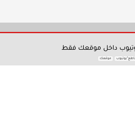
تيوب داخل موقعك فقط
طع’يوتيوب
موقعك