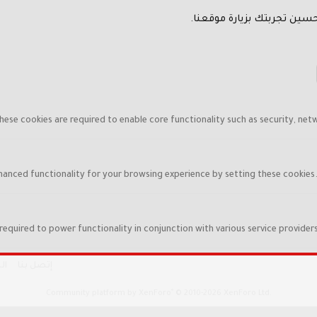
سين تجربتك بزيارة موقعنا.
hese cookies are required to enable core functionality such as security, net
hanced functionality for your browsing experience by setting these cookies. I
required to power functionality in conjunction with various service providers
إتصل بنا
ال
®
Community platform by XenForo
© 2010-2026 XenForo Ltd.