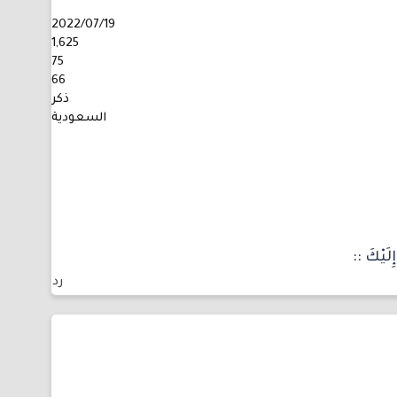
2022/07/19
1,625
75
66
ذكر
السعودية
ِلَيْكَ ::
رد