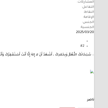
المشاركات
التفاعل
النقاط
الإقامة
الجنس
الجنسية
2025/03/20
#2
:: سُبْحَانَكَ اللَّهُمَّ وَبِحَمْدِكَ ، أَشْهَدُ أَنْ لا إِلهَ إِلَّا أَنْتَ أَسْتَغْفِرُكَ وَأَتْ
ناصر