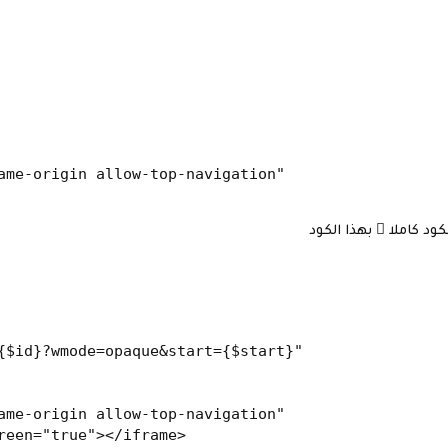
ame-origin allow-top-navigation"
{$id}?wmode=opaque&start={$start}"

ame-origin allow-top-navigation"

een="true"></iframe>
