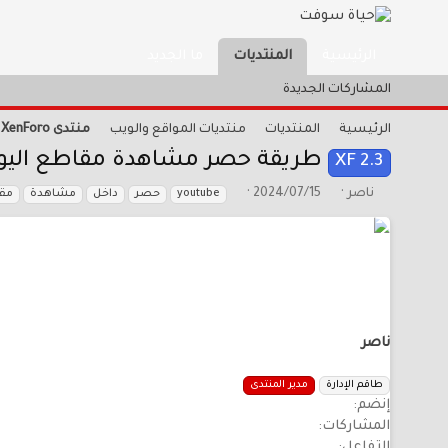
ما الجديد
الرئيسية
المنتديات
المشاركات الجديدة
الرئيسية
المنتديات
منتديات المواقع والويب
منتدى XenForo
طريقة حصر مشاهدة مقاطع اليو
XF 2.3
ب
ت
ا
ناصر
2024/07/15
youtube
حصر
داخل
مشاهدة
مقا
ا
ا
ل
د
ر
و
ئ
ي
س
ا
خ
و
ل
ا
م
م
ل
و
ب
ناصر
ض
د
و
ء
ع
طاقم الإدارة
مدير المنتدى
إنضم
المشاركات
التفاعل