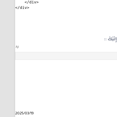
    </div>

</div>
ِلَيْكَ ::
رد
2025/03/19