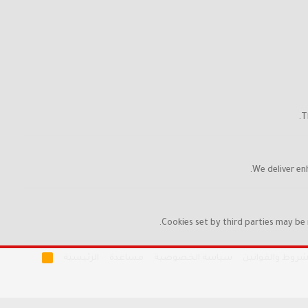
T
We deliver en
Cookies set by third parties may be 
R
شروط والقوانين
سياسة الخصوصية
مساعدة
الرئيسية
S
S