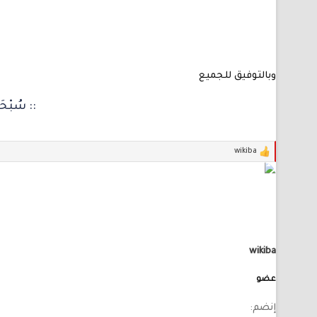
وبالتوفيق للجميع
:: سُبْحَان
wikiba
ا
ل
ت
ف
ا
ع
ل
ا
ت
wikiba
:
عضو
إنضم