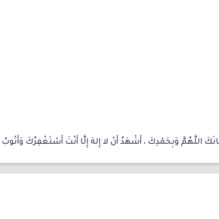
َكَ اللَّهُمَّ وَبِحَمْدِكَ ، أَشْهَدُ أَنْ لا إِلهَ إِلَّا أَنْتَ أَسْتَغْفِرُكَ وَأَتْوبُ إ