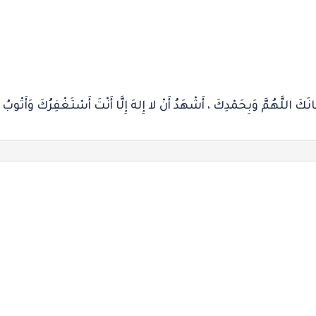
َكَ اللَّهُمَّ وَبِحَمْدِكَ ، أَشْهَدُ أَنْ لا إِلهَ إِلَّا أَنْتَ أَسْتَغْفِرُكَ وَأَتْوبُ إ