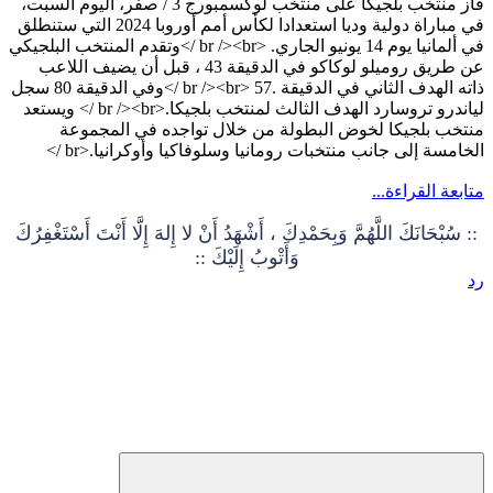
فاز منتخب بلجيكا على منتخب لوكسمبورج 3 / صفر، اليوم السبت،
في مباراة دولية وديا استعدادا لكأس أمم أوروبا 2024 التي ستنطلق
في ألمانيا يوم 14 يونيو الجاري. <br /><br />وتقدم المنتخب البلجيكي
عن طريق روميلو لوكاكو في الدقيقة 43 ، قبل أن يضيف اللاعب
ذاته الهدف الثاني في الدقيقة .57 <br /><br />وفي الدقيقة 80 سجل
لياندرو تروسارد الهدف الثالث لمنتخب بلجيكا.<br /><br /> ويستعد
منتخب بلجيكا لخوض البطولة من خلال تواجده في المجموعة
الخامسة إلى جانب منتخبات رومانيا وسلوفاكيا وأوكرانيا.<br />
متابعة القراءة...
:: سُبْحَانَكَ اللَّهُمَّ وَبِحَمْدِكَ ، أَشْهَدُ أَنْ لا إِلهَ إِلَّا أَنْتَ أَسْتَغْفِرُكَ
وَأَتْوبُ إِلَيْكَ ::
رد