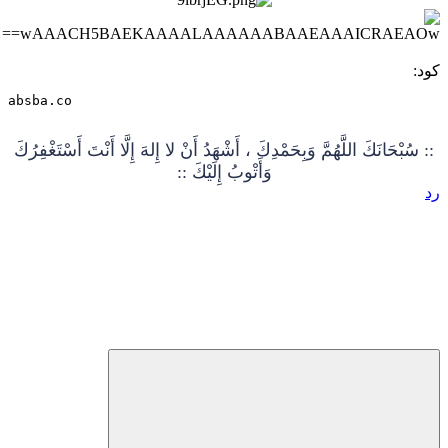
كود:
absba.co
:: سُبْحَانَكَ اللَّهُمَّ وَبِحَمْدِكَ ، أَشْهَدُ أَنْ لا إِلهَ إِلَّا أَنْتَ أَسْتَغْفِرُكَ
وَأَتْوبُ إِلَيْكَ ::
رد