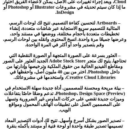
Cloud، وبعد إجراء تغييرات على الأصل، يمكن لأعضاء الفريق اختيار
ما إذا كان سيتم تحديثه في مشروعات Illustrator أو Photoshop أو
InDesign.
– Artboards لتحسين كفاءة التصميم. تتيح لك لوحات الرسم،
المثالية للتصميم سريع الاستجابة عبر شاشات متعددة، إنشاء
تخطيطات متعددة بأحجام مختلفة، ووضعها في مستند واحد،
وعرضها جميعًا مرة واحدة. انسخ المحتوى وانقله بين لوحات الرسم،
وقم بتصدير واحد أو أكثر في المرة الواحدة.
– العثور بسرعة على الصورة المتجهة أو الصورة النقطية التي
تحتاجها. يتيح لك متجر Adobe Stock Store الجديد العثور على الصور
ومقاطع الفيديو الخالية من حقوق الملكية وترخيصها وإدارتها من
داخل Photoshop. اختر من بين 40 مليون أصل، واحفظها في
Creative Cloud Libraries، واستخدمها في مشروعاتك.
– بيئة مريحة ومحسنة للمصممين. أداة جديدة سهلة الاستخدام في
Photoshop، Design Space (Preview)، تدعم وضعًا خاصًا بتفاعلات
وميزات جديدة تقضي على حركات الماوس غير الضرورية وتسهل
على المصممين العمل على تطبيقات الهاتف المحمول ومواقع
الويب.
– تصدير الصور بشكل أسرع وأسهل. تتيح لك أدوات التصدير المعاد
تصميمها تصدير طبقة واحدة أو لوحة فنية أو مستند بأكمله بنقرة