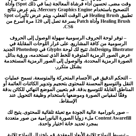
وقت مضى. تحسين أداء فرشاة المعالجة (بما في ذلك Spot) وأداة
التصحيح باستخدام Mercury Graphics Engine. يتم عرض نتائج
تطبيق Healing Brush في الوقت الفعلي، ويتم عرض تأثيرات Spot
Healing Brush وأداة Patch بسرعة تصل إلى 120 مرة أسرع من
CS6.
– توفر لوحة الحروف الرسومية سهولة الوصول إلى الحروف
الرسومية من كافة المشاريع. على غرار اللوحات المقابلة في
Illustrator وInDesign، تتيح لك لوحة Glyphs في Photoshop الجديد
عرض الصور الرمزية المتوفرة للخط الذي تستخدمه، ورؤية بدائل
الصورة الرمزية المحددة، والوصول إلى الصور الرمزية المستخدمة
بشكل متكرر.
– التحكم الدقيق في الأجسام المتحركة والمتوسعة. تسمح عمليات
النقل والتوسيع المحسنة للمحتوى بتحجيم وتدوير الكائنات العائمة أو
المناطق القابلة للتوسيع بدقة. قم بتعيين الموضع النهائي للكائن بدقة
وفقًا لمقياس الصورة وموضعها باستخدام وظيفة التحويل عند
الإسقاط.
– صور بانورامية عالية الجودة مع تعبئة تلقائية للمحتوى. يتيح لك
Content Awarefill ملء زوايا الصورة البانورامية من صور متعددة
بمجرد تحديد خانة اختيار واحدة.
– تبسيط النماذج ثلاثية الأبعاد المعقدة. قم باختزال النماذج ثلاثية