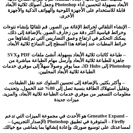
الأبعاد بسهولة لتحسين أداء Photoshop وجعل أصولك ثلاثية الأبعاد
قابلة للاستخدام على الأجهزة اللوحية والهواتف الذكية والأجهزة
الأخرى.
– الإنشاء التلقائي لخرائط الإغاثة من الصور. قم تلقائيًا بإنشاء نتوءات
وخرائط قياسية أكثر دقة من زخارف الصور. بالإضافة إلى ذلك،
يمكنك التحكم في ارتفاع وعمق التضاريس التي تم إنشاؤها من
خرائط المطبات عند إضافة هذا السطح إلى النماذج ثلاثية الأبعاد.
– طباعة كائنات ثلاثية الأبعاد بسهولة. أنشئ ملفات PDF وSVX
جاهزة للطباعة ثلاثية الأبعاد وأرسل مهام الطباعة مباشرة من
Photoshop إلى 3D Hubs، مما يوفر وصولاً سهلاً إلى موفري خدمات
الطباعة ثلاثية الأبعاد المحليين.
– وأكثر بكثير. بالإضافة إلى تحسين السلوك عند نقل الطبقات،
وتقليل استهلاك الطاقة بنسبة تصل إلى 80% عند الخمول، وتحديث
معلومات التسعير من موفري خدمات الطباعة ثلاثية الأبعاد، والمزيد.
ميزات جديدة
– Geneative Expand هو الأحدث في مجموعة الميزات التي تدعم
Firefly – المتوفرة في تطبيق Photoshop (الإصدار التجريبي) –
لمساعدتك على توسيع صورتك وإعادة إنشائها بما يتماشى مع خيالك.