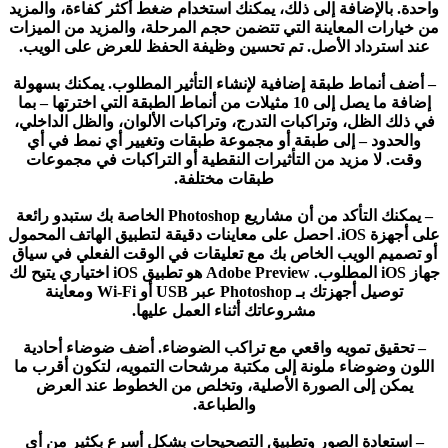
واحدة. بالإضافة إلى ذلك، يمكنك استخدام ضغط أكثر كفاءة، والمزيد
من خيارات المعاينة التي تتضمن حجم المرحلة، والمزيد من الميزات
عند استرداد الأصل. تم تحسين وظيفة الحفظ للعرض على الويب.
– أضف أنماط طبقة إضافية لإنشاء التأثير المطلوب. يمكنك بسهولة
إضافة ما يصل إلى 10 مثيلات من أنماط الطبقة التي اخترتها – بما
في ذلك الظل، وتراكبات التدرج، وتراكبات الألوان، والظل الداخلي،
والحدود – إلى طبقة أو مجموعة طبقات وتغيير أي نمط في أي
وقت. لا مزيد من التأثيرات النقطية أو التراكبات في مجموعات
طبقات مختلفة.
– يمكنك التأكد من أن مشاريع Photoshop الخاصة بك ستبدو رائعة
على أجهزة iOS. احصل على معاينات دقيقة لتطبيق الهاتف المحمول
أو تصميم الويب الخاص بك مع تعليقات في الوقت الفعلي في سياق
جهاز iOS المطلوب. Adobe Preview هو تطبيق iOS اختياري يتيح لك
توصيل أجهزتك بـ Photoshop عبر USB أو Wi-Fi ومعاينة
مشروعاتك أثناء العمل عليها.
– تحقيق تمويه واقعي مع تراكب الضوضاء. أضف ضوضاء أحادية
اللون وضوضاء ملونة إلى مكتبة مرشحات التمويه، لتكون أقرب ما
يمكن إلى الصورة الأصلية، وتخلص من الخطوط عند العرض
والطباعة.
– استعادة الصور وتطبيق التصحيحات بشكل أسرع بكثير من أي