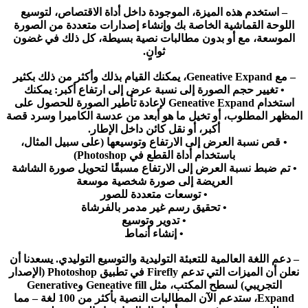
– استخدم هذه الميزة، الموجودة داخل أداة الاقتصاص، لتوسيع
اللوحة القماشية الخاصة بك وإنشاء إصدارات متعددة من الصورة
الموسعة، مع أو بدون مطالبات نصية بسيطة، كل ذلك في غضون
ثوانٍ.
– مع Geneative Expand، يمكنك القيام بذلك وأكثر من ذلك بكثير
• تغيير حجم الصورة إلى نسبة عرض إلى ارتفاع أكبر: يمكنك
استخدام Geneative Expand لإعادة تأطير الصورة للحصول على
المظهر المطلوب، أو تخيل ما هو أبعد من عدسة الكاميرا وسرد قصة
أكبر، أو نقل كائن داخل الإطار.
• قص نسبة العرض إلى الارتفاع وتوسيعها (على سبيل المثال،
باستخدام أداة القطع في Photoshop)
• تم ضبط نسبة العرض إلى الارتفاع مسبقًا لتحويل صورة الشاشة
العريضة إلى صورة شخصية موسعة
• توسعات متعددة للصور
• تحقيق رسم غير مدمر بالفرشاة
• تدوير وتوسيع
• إنشاء أنماط
– دعم اللغة العالمية للتعبئة التوليدية والتوسيع التوليدي. يسعدنا أن
نعلن أن الميزات التي تدعم Firefly في تطبيق Photoshop (الإصدار
التجريبي) لسطح المكتب، مثل Geneative fill وGenerative
Expand، ستدعم الآن المطالبات النصية بأكثر من 100 لغة – مما