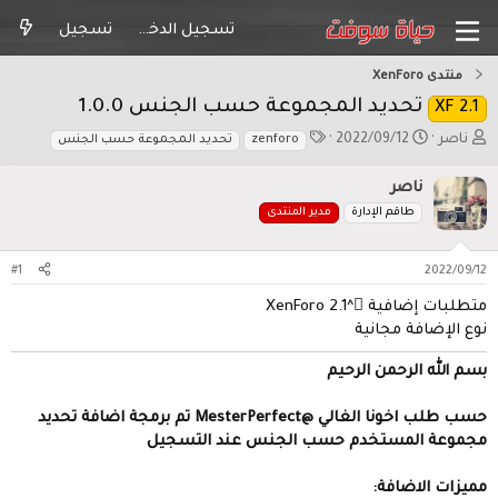
تسجيل الدخول
تسجيل
حديد المجموعة حسب الجنس 1.0.0
ت
ا
2022/09/12
zenforo
تحديد المجموعة حسب الجنس
ا
ل
ر
و
اصر
ي
س
طاقم الإدارة
مدير المنتدى
خ
و
ا
م
ل
#1
ب
د
 ْ^XenForo 2.1
ء
ة مجانية
لرحمن الرحيم
حسب طلب اخونا الغالي @MesterPerfect تم برمجة اضافة تحديد
لمستخدم حسب الجنس عند التسجيل
ضافة: