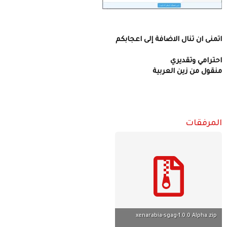
نال اﻻضافة إلى اعجابكم
تقديري
زين العربية
ت
xenarabia-sgag-1.0.0