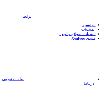
الرابط
الرئيسية
المنتديات
منتديات المواقع والويب
منتدى XenForo
ملفات تعريف
الارتباط