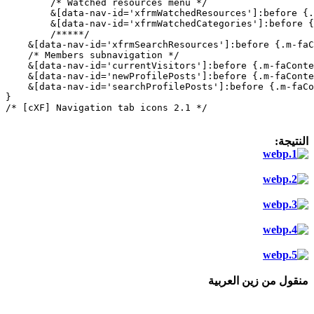
        /* Watched resources menu */

        &[data-nav-id='xfrmWatchedResources']:before {.
        &[data-nav-id='xfrmWatchedCategories']:before {
        /*****/

    &[data-nav-id='xfrmSearchResources']:before {.m-faC
    /* Members subnavigation */

    &[data-nav-id='currentVisitors']:before {.m-faConte
    &[data-nav-id='newProfilePosts']:before {.m-faConte
    &[data-nav-id='searchProfilePosts']:before {.m-faCo
}

/* [cXF] Navigation tab icons 2.1 */
النتيجة:
منقول من زين العربية