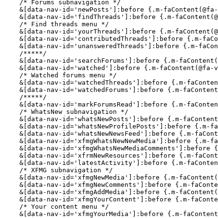
    /* Forums subnavigation */

    &[data-nav-id='newPosts']:before {.m-faContent(@fa-
    &[data-nav-id='findThreads']:before {.m-faContent(@
    /* Find threads menu */

    &[data-nav-id='yourThreads']:before {.m-faContent(@
    &[data-nav-id='contributedThreads']:before {.m-faCo
    &[data-nav-id='unansweredThreads']:before {.m-faCon
    /*****/

    &[data-nav-id='searchForums']:before {.m-faContent(
    &[data-nav-id='watched']:before {.m-faContent(@fa-v
    /* Watched forums menu */

    &[data-nav-id='watchedThreads']:before {.m-faConten
    &[data-nav-id='watchedForums']:before {.m-faContent
    /*****/

    &[data-nav-id='markForumsRead']:before {.m-faConten
    /* WhatsNew subnavigation */

    &[data-nav-id='whatsNewPosts']:before {.m-faContent
    &[data-nav-id='whatsNewProfilePosts']:before {.m-fa
    &[data-nav-id='whatsNewNewsFeed']:before {.m-faCont
    &[data-nav-id='xfmgWhatsNewNewMedia']:before {.m-fa
    &[data-nav-id='xfmgWhatsNewMediaComments']:before {
    &[data-nav-id='xfrmNewResources']:before {.m-faCont
    &[data-nav-id='latestActivity']:before {.m-faConten
    /* XFMG subnavigation */

    &[data-nav-id='xfmgNewMedia']:before {.m-faContent(
    &[data-nav-id='xfmgNewComments']:before {.m-faConte
    &[data-nav-id='xfmgAddMedia']:before {.m-faContent(
    &[data-nav-id='xfmgYourContent']:before {.m-faConte
    /* Your content menu */

    &[data-nav-id='xfmgYourMedia']:before {.m-faContent