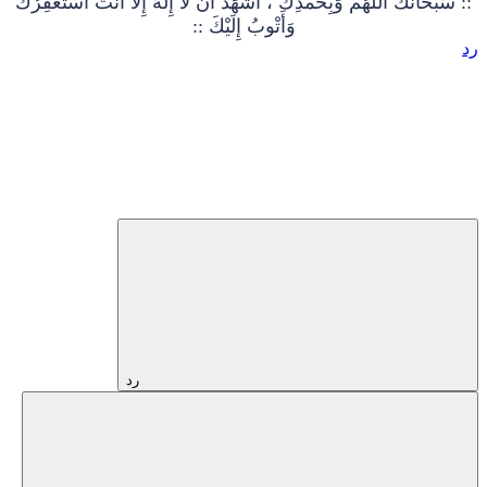
:: سُبْحَانَكَ اللَّهُمَّ وَبِحَمْدِكَ ، أَشْهَدُ أَنْ لا إِلهَ إِلَّا أَنْتَ أَسْتَغْفِرُكَ
وَأَتْوبُ إِلَيْكَ ::
رد
رد