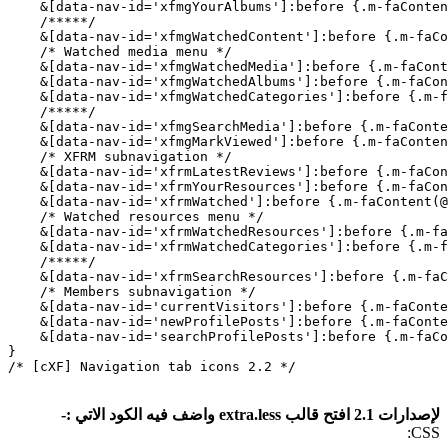
    &[data-nav-id='xfmgYourAlbums']:before {.m-faConten
    /*****/

    &[data-nav-id='xfmgWatchedContent']:before {.m-faCo
    /* Watched media menu */

    &[data-nav-id='xfmgWatchedMedia']:before {.m-faCont
    &[data-nav-id='xfmgWatchedAlbums']:before {.m-faCon
    &[data-nav-id='xfmgWatchedCategories']:before {.m-f
    /*****/

    &[data-nav-id='xfmgSearchMedia']:before {.m-faConte
    &[data-nav-id='xfmgMarkViewed']:before {.m-faConten
    /* XFRM subnavigation */

    &[data-nav-id='xfrmLatestReviews']:before {.m-faCon
    &[data-nav-id='xfrmYourResources']:before {.m-faCon
    &[data-nav-id='xfrmWatched']:before {.m-faContent(@
    /* Watched resources menu */

    &[data-nav-id='xfrmWatchedResources']:before {.m-fa
    &[data-nav-id='xfrmWatchedCategories']:before {.m-f
    /*****/

    &[data-nav-id='xfrmSearchResources']:before {.m-faC
    /* Members subnavigation */

    &[data-nav-id='currentVisitors']:before {.m-faConte
    &[data-nav-id='newProfilePosts']:before {.m-faConte
    &[data-nav-id='searchProfilePosts']:before {.m-faCo
}

/* [cXF] Navigation tab icons 2.2 */
لإصدارات 2.1 افتح قالب extra.less واضف فيه الكود الاتي :-
CSS: