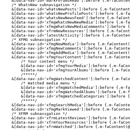
    &[data-nav-id='markForumsRead']:before {.m-faConten
    /* WhatsNew subnavigation */

    &[data-nav-id='whatsNewPosts']:before {.m-faContent
    &[data-nav-id='whatsNewProfilePosts']:before {.m-fa
    &[data-nav-id='whatsNewNewsFeed']:before {.m-faCont
    &[data-nav-id='xfmgWhatsNewNewMedia']:before {.m-fa
    &[data-nav-id='xfmgWhatsNewMediaComments']:before {
    &[data-nav-id='xfrmNewResources']:before {.m-faCont
    &[data-nav-id='latestActivity']:before {.m-faConten
    /* XFMG subnavigation */

    &[data-nav-id='xfmgNewMedia']:before {.m-faContent(
    &[data-nav-id='xfmgNewComments']:before {.m-faConte
    &[data-nav-id='xfmgAddMedia']:before {.m-faContent(
    &[data-nav-id='xfmgYourContent']:before {.m-faConte
        /* Your content menu */

        &[data-nav-id='xfmgYourMedia']:before {.m-faCon
        &[data-nav-id='xfmgYourAlbums']:before {.m-faCo
        /*****/

    &[data-nav-id='xfmgWatchedContent']:before {.m-faCo
        /* Watched media menu */

        &[data-nav-id='xfmgWatchedMedia']:before {.m-fa
        &[data-nav-id='xfmgWatchedAlbums']:before {.m-f
        &[data-nav-id='xfmgWatchedCategories']:before {
        /*****/

    &[data-nav-id='xfmgSearchMedia']:before {.m-faConte
    &[data-nav-id='xfmgMarkViewed']:before {.m-faConten
    /* XFRM subnavigation */

    &[data-nav-id='xfrmLatestReviews']:before {.m-faCon
    &[data-nav-id='xfrmYourResources']:before {.m-faCon
    &[data-nav-id='xfrmWatched']:before {.m-faContent(@