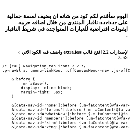
اليوم سأقدم لكم كود من شانه ان يضيف لمسة جمالية
على navbar نافبار المنتدى من خلال اضافه حزمه
ايقونات افتراضية للعبارات المتواجده في شريط النافبار
.​
لإصدارات 2.2 افتح قالب extra.less واضف فيه الكود الاتي :-
CSS:
/* [cXF] Navigation tab icons 2.2 */

.p-navEl a, .menu-linkRow, .offCanvasMenu--nav .js-offC
    &:before {

        .m-faBase();

        display: inline-block;

        margin-right: 5px;

    }

    &[data-nav-id='home']:before {.m-faContent(@fa-var-
    &[data-nav-id='forums']:before {.m-faContent(@fa-va
    &[data-nav-id='whatsNew']:before {.m-faContent(@fa-
    &[data-nav-id='members']:before {.m-faContent(@fa-v
    &[data-nav-id='xfrm']:before {.m-faContent(@fa-var-
    &[data-nav-id='xfmg']:before {.m-faContent(@fa-var-