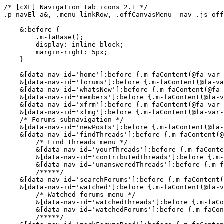
/* [cXF] Navigation tab icons 2.1 */

.p-navEl a&, .menu-linkRow, .offCanvasMenu--nav .js-off
    &:before {

        .m-faBase();

        display: inline-block;

        margin-right: 5px;

    }

    &[data-nav-id='home']:before {.m-faContent(@fa-var-
    &[data-nav-id='forums']:before {.m-faContent(@fa-va
    &[data-nav-id='whatsNew']:before {.m-faContent(@fa-
    &[data-nav-id='members']:before {.m-faContent(@fa-v
    &[data-nav-id='xfrm']:before {.m-faContent(@fa-var-
    &[data-nav-id='xfmg']:before {.m-faContent(@fa-var-
    /* Forums subnavigation */

    &[data-nav-id='newPosts']:before {.m-faContent(@fa-
    &[data-nav-id='findThreads']:before {.m-faContent(@
        /* Find threads menu */

        &[data-nav-id='yourThreads']:before {.m-faConte
        &[data-nav-id='contributedThreads']:before {.m-
        &[data-nav-id='unansweredThreads']:before {.m-f
        /*****/

    &[data-nav-id='searchForums']:before {.m-faContent(
    &[data-nav-id='watched']:before {.m-faContent(@fa-v
        /* Watched forums menu */

        &[data-nav-id='watchedThreads']:before {.m-faCo
        &[data-nav-id='watchedForums']:before {.m-faCon
        /*****/
