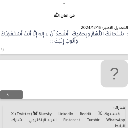
-
في امان الله
لتعديل الأخير:
2024/12/16
: سُبْحَانَكَ اللَّهُمَّ وَبِحَمْدِكَ ، أَشْهَدُ أَنْ لا إِلهَ إِلَّا أَنْتَ أَسْتَغْفِرُكَ
وَأَتْوبُ إِلَيْكَ ::
رد
رد
شارك:
فيسبوك
Reddit
LinkedIn
Bluesky
X (Twitter)
WhatsApp
Tumblr
Pinterest
البريد الإلكتروني
شارك
الرابط