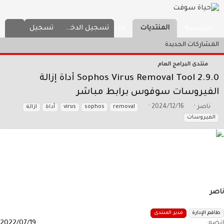
ما الجديد
تسجيل الدخول
تسجيل
الرئيسية
المنتديات
المشاركات الجديدة
منتدى البرامج العام
Sophos Virus Removal Tool 2.9.0 أداة إزالة
الفيروسات سوفوس برابط مباشر
ب
ت
ا
ناصر
2024/12/16
removal
sophos
virus
أداة
ازالة
ا
ا
ل
الفيروسات
د
ر
و
ئ
ي
س
ا
خ
و
ل
ا
م
م
ل
و
ب
ض
د
و
ء
اصر
ع
طاقم الإدارة
مدير المنتدى
نضم
2022/07/19