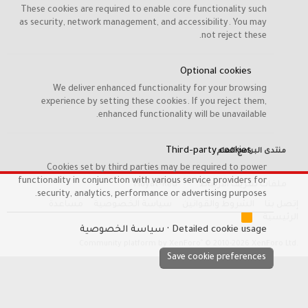
These cookies are required to enable core functionality such
as security, network management, and accessibility. You may
not reject these.
Optional cookies
We deliver enhanced functionality for your browsing
experience by setting these cookies. If you reject them,
enhanced functionality will be unavailable.
Third-party cookies
منتدى البرامج العام
Cookies set by third parties may be required to power
functionality in conjunction with various service providers for
ملفات تعريف الارتباط
Hayat-Red
security, analytics, performance or advertising purposes.
إتصل بنا
الشروط والقوانين
سياسة الخصوصية
مساعدة
R
الرئيسية
S
Detailed cookie usage
سياسة الخصوصية
S
®
Community platform by XenForo
© 2010-2026 XenForo Ltd.
Save cookie preferences