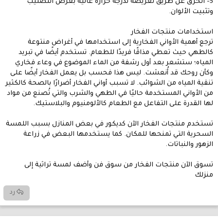
5- الحرق عن طريق تعريضه لدرجة حرارة عالية بغرض التصليب
وتثبيت الألوان.
استخدامات منتجات الفخار
ترجع أهمية الأواني الفخارية إلى استخدامها في أغراض منتوعة
كالطهي حيث تعطي مذاقًا فريدًا للطعام. تستخدم أيضًا في تبريد
المياه؛ ستشعر بعد أول رشفة من الماء الموضوع في وعاء فخاري
وكأن روحك قد أُنعشت. ليس هذا فحسب بل يعمل الفخار أيضًا على
تنقية المياه من الشوائب. لا تسبب أواني الفخار أضرارًا بالصحة كالكثير
من الأواني المستخدمة حاليًا في الطهي والشرب والتي تُصنع من مواد
لها القدرة على التفاعل مع الطعام كالألومنيوم والبلاستيك.
تستخدم منتجات الفخار الآن كديكور في بعض المنازل بسبب اللمسة
السحرية التي تمنحها للمكان. كما يستخدمها البعض في زراعة
الزهور والنباتات.
تسوق الآن منتجات الفخار من سوق فن وأضف لمسة تراثية إلى
منزلك
رد