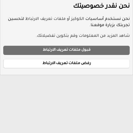
نحن نقدر خصوصيتك
نحن نستخدم أساسيات
الكوكيز أو ملفات تعريف الارتباط
لتحسين
تجربتك بزيارة موقعنا.
منتدى الديكور والتدبير المنزلي
شاهد المزيد من المعلومات وقم بتكوين تفضيلاتك.
ملفات تعريف الارتباط
Hayat-Red
قبول ملفات تعريف الارتباط
إتصل بنا
الشروط والقوانين
سياسة الخصوصية
مساعدة
R
الرئيسية
S
رفض ملفات تعريف الارتباط
S
®
Community platform by XenForo
© 2010-2026 XenForo Ltd.