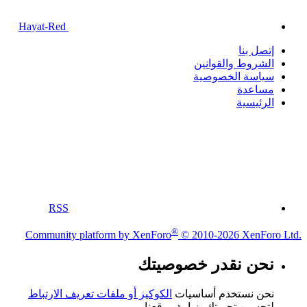
Hayat-Red
إتصل بنا
الشروط والقوانين
سياسة الخصوصية
مساعدة
الرئيسية
RSS
®
Community platform by XenForo
© 2010-2026 XenForo Ltd.
نحن نقدر خصوصيتك
نحن نستخدم أساسيات
الكوكيز أو ملفات تعريف الارتباط
لتحسين تجربتك بزيارة موقعنا.