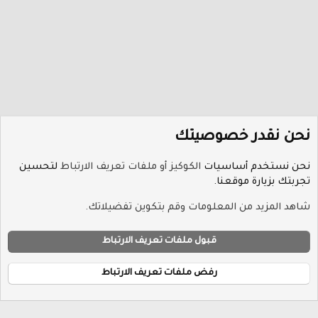
Verdana
نحن نقدر خصوصيتك
نحن نستخدم أساسيات
الكوكيز أو ملفات تعريف الارتباط
لتحسين
تجربتك بزيارة موقعنا.
منتدى أخبار التقنيات الحديثة
شاهد المزيد من المعلومات وقم بتكوين تفضيلاتك.
ملفات تعريف الارتباط
Hayat-Red
قبول ملفات تعريف الارتباط
إتصل بنا
الشروط والقوانين
سياسة الخصوصية
مساعدة
R
الرئيسية
S
رفض ملفات تعريف الارتباط
S
®
Community platform by XenForo
© 2010-2026 XenForo Ltd.