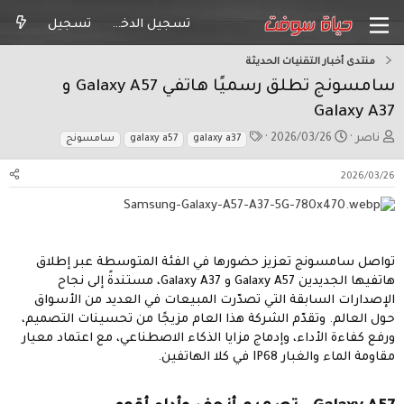
تسجيل الدخول
تسجيل
منتدى أخبار التقنيات الحديثة
سامسونج تطلق رسميًا هاتفي Galaxy A57 و
Galaxy A37
ب
ت
ا
ناصر
2026/03/26
galaxy a37
galaxy a57
سامسونج
ا
ا
ل
د
ر
و
2026/03/26
ئ
ي
س
ا
خ
و
ل
ا
م
م
ل
و
ب
تواصل سامسونج تعزيز حضورها في الفئة المتوسطة عبر إطلاق
ض
د
هاتفيها الجديدين Galaxy A57 و Galaxy A37، مستندةً إلى نجاح
و
ء
الإصدارات السابقة التي تصدّرت المبيعات في العديد من الأسواق
ع
حول العالم. وتقدّم الشركة هذا العام مزيجًا من تحسينات التصميم،
ورفع كفاءة الأداء، وإدماج مزايا الذكاء الاصطناعي، مع اعتماد معيار
مقاومة الماء والغبار IP68 في كلا الهاتفين.