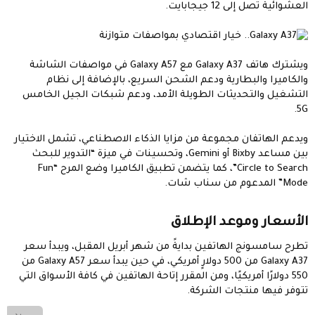
العشوائية تصل إلى 12 جيجابايت.
ويشترك هاتف Galaxy A37 مع Galaxy A57 في مواصفات الشاشة
والكاميرا والبطارية ودعم الشحن السريع، بالإضافة إلى نظام
التشغيل والتحديثات الطويلة الأمد، ودعم شبكات الجيل الخامس
5G.
ويدعم الهاتفان مجموعة من مزايا الذكاء الاصطناعي، تشمل الاختيار
بين مساعد Bixby أو Gemini، وتحسينات في ميزة “التدوير للبحث
Circle to Search”، كما يتضمن تطبيق الكاميرا وضع المرح “Fun
Mode” المدعوم من سناب شات.
الأسعار وموعد الإطلاق​
تطرح سامسونج الهاتفين بدايةً من شهر أبريل المقبل، ويبدأ سعر
Galaxy A37 من 500 دولارٍ أمريكي، في حين يبدأ سعر Galaxy A57 من
550 دولارًا أمريكيًا، ومن المقرر إتاحة الهاتفين في كافة الأسواق التي
تتوفر فيها منتجات الشركة.