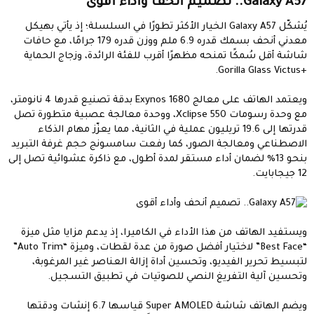
Galaxy A57.. تصميم أنحف وأداء أقوى​
يُشكّل Galaxy A57 الخيار الأكثر تطورًا في السلسلة؛ إذ يأتي بهيكل
معدني أنحف بسمك قدره 6.9 ملم ووزن قدره 179 جرامًا، مع حافات
شاشة أقل سُمكًا تمنحه مظهرًا أقرب للفئة الرائدة، وزجاج الحماية
+Gorilla Glass Victus.
ويعتمد الهاتف على معالج Exynos 1680 بدقة تصنيع قدرها 4 نانومتر،
مع وحدة رسومات Xclipse 550، ووحدة معالجة عصبية متطورة تصل
قدرتها إلى 19.6 تريليون عملية في الثانية، مما يعزّز مهام الذكاء
الاصطناعي ومعالجة الصور، كما رفعت سامسونج حجم غرفة التبريد
بنحو 13% لضمان أداء مستقر لمدة أطول، مع ذاكرة عشوائية تصل إلى
12 جيجابايت.
ويستفيد الهاتف من هذا الأداء في الكاميرا، إذ يدعم مزايا مثل ميزة
“Best Face” لاختيار أفضل صورة من عدة لقطات، وميزة “Auto Trim”
لتبسيط تحرير الفيديو، وتحسين أداة إزالة العناصر غير المرغوبة،
وتحسين آلية التفريغ النصي للصوتيات في تطبيق التسجيل.
ويضم الهاتف شاشة Super AMOLED قياسها 6.7 إنشات ودقتها