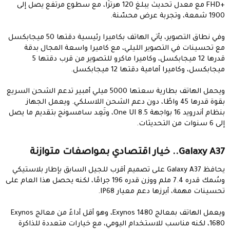
+FHD مع معدل تحديث يبلغ 120 هرتزًا، مع سطوع مرتفع يصل إلى
1900 شمعة، وتجربة عرض محسّنة.
وفي نطاق التصوير، يأتي الهاتف بكاميرا رئيسية دقتها 50 ميجابكسل
مع تحسينات في التصوير الليلي، مع كاميرا واسعة المجال بدقة
قدرها 12 ميجابكسل، وكاميرا ماكرو للتصوير من قرب دقتها 5
ميجابكسل، وكاميرا أمامية دقتها 12 ميجابكسل.
ويحمل الهاتف بطارية سعتها 5000 ميلي أمبير تدعم الشحن السريع
بقوة قدرها 45 واطًا، دون دعم الشحن اللاسلكي. ويعمل الجهاز
بنظام أندرويد 16 بواجهة One UI 8.5، وتَعِد سامسونج بتقديم ما يصل
إلى 6 سنوات من التحديثات.
Galaxy A37.. خيار اقتصادي بمواصفات متوازنة​
يحافظ Galaxy A37 على تصميم أقرب للجيل السابق بإطار بلاستيكي
وسُمك قدره 7.4 ملم ووزن قدره 196 جرامًا، لكنه يحصل هذا العام على
تحسينات مهمة، أبرزها دعم معيار IP68.
ويعمل الهاتف بمعالج Exynos 1480، وهو أقل أداءً من معالج Exynos
1680، لكنه مناسب للاستخدام اليومي، مع خيارات متعددة للذاكرة