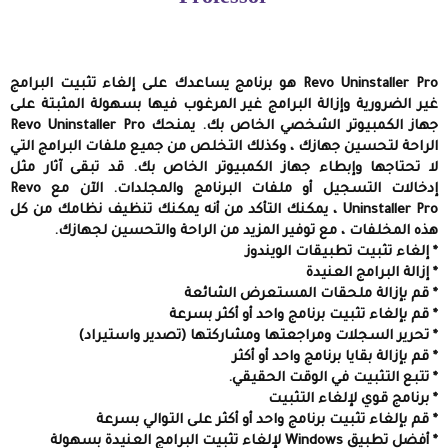
Revo Uninstaller Pro هو برنامج يساعدك على إلغاء تثبيت البرامج
غير الضرورية وإزالة البرامج غير المرغوب فيها بسهولة المثبتة على
جهاز الكمبيوتر الشخصي الخاص بك. يمنحك Revo Uninstaller Pro
الراحة لتحسين جهازك ، وكذلك التخلص من جميع ملفات البرامج التي
لا تحتاجها وإبطاء جهاز الكمبيوتر الخاص بك. قد تبقى آثار مثل
إدخالات التسجيل أو ملفات البرنامج والمجلدات. الآن مع Revo
Uninstaller Pro ، يمكنك التأكد من أنه يمكنك تنظيف نظامك من كل
هذه المخلفات ، مع توفير المزيد من الراحة والتحسين لجهازك.
* إلغاء تثبيت تطبيقات الويندوز
* إزالة البرامج العنيدة
* قم بإزالة ملحقات المستعرض الشائعة
* قم بإلغاء تثبيت برنامج واحد أو أكثر بسرعة
* تحرير السجلات ومراجعتها ومشاركتها (تصدير واستيراد)
* قم بإزالة بقايا برنامج واحد أو أكثر
* تتبع التثبيت في الوقت الحقيقي.
* برنامج قوي لإلغاء التثبيت
* قم بإلغاء تثبيت برنامج واحد أو أكثر على التوالي بسرعة
* أفضل تطبيق Windows لإلغاء تثبيت البرامج العنيدة بسهولة