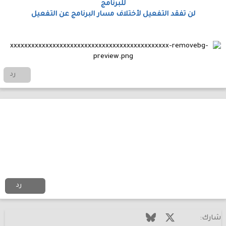
للبرنامج
لن تفقد التفعيل لأختلاف مسار البرنامج عن التفعيل
رد
رد
فيسبوك
X (Twitter)
Bluesky
LinkedIn
Reddit
Pinterest
Tumblr
WhatsApp
الرا
البريد الإل
شارك: