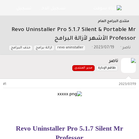
تسجيل الدخول
تسجيل
منتدى البرامج العام
Revo Uninstaller Pro 5.1.7 Silent & Portable Mr
Professor الأشهر لأزالة البرامج
ب
ت
ا
ناصر
2023/07/19
revo uninstaller
ازالة برامج
حذف البرامج
ا
ا
ل
د
ر
و
ناصر
ئ
ي
س
طاقم الإدارة
مدير المنتدى
ا
خ
و
ل
ا
م
م
ل
#1
2023/07/19
و
ب
ض
د
و
ء
ع
Revo Uninstaller Pro 5.1.7 Silent Mr
Professor