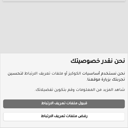
نحن نقدر خصوصيتك
نحن نستخدم أساسيات
الكوكيز أو ملفات تعريف الارتباط
لتحسين
تجربتك بزيارة موقعنا.
منتدى البرامج العام
شاهد المزيد من المعلومات وقم بتكوين تفضيلاتك.
ملفات تعريف الارتباط
Hayat-Red
قبول ملفات تعريف الارتباط
إتصل بنا
الشروط والقوانين
سياسة الخصوصية
مساعدة
R
الرئيسية
S
رفض ملفات تعريف الارتباط
S
®
Community platform by XenForo
© 2010-2026 XenForo Ltd.