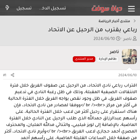
تسجيل الدخول
تسجيل
منتدى أخبار الرياضة
رباعي يقترب من الرحيل عن الاتحاد
ب
ت
ناصر
2024/06/10
ا
ا
د
ر
ناصر
ئ
ي
طاقم الإدارة
مدير المنتدى
ا
خ
ل
ا
م
ل
#1
2024/06/10
و
ب
اقتراب رباعي نادي الاتحاد، من الرحيل عن صفوف الفريق خلال فترة
ض
د
و
ء
الانتقالات الصيفية المقبلة، وذلك في ظل رغبة النادي في تدعيم
ع
صفوف الفريق، في ظل وجود نقص يواجه الفريق خلال الفترة الحالية
في أكثر من مركز.<br /><br />ووفقا لمصادر من نادي الاتحاد، فإن
هناك استقرار على رحيل أكثر من لاعب خلال الفترة الحالية، على
رأسهم عبدالرزاق حمدالله الذي طلب الرحيل عن النادي خلال الفترة
الماضية، بالإضافة إلى لويز فيليبي، والثنائي مدالله العليان، والمحترف
المصري أحمد حجازي لاعب الفريق.<br /><br />وأبرم نادي الاتحاد، أكثر
من صفقة خلال الساعات القليلة الماضية، على رأسهم أحمد