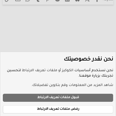
Trebuchet MS
26
Verdana
نحن نقدر خصوصيتك
نحن نستخدم أساسيات
الكوكيز أو ملفات تعريف الارتباط
لتحسين
تجربتك بزيارة موقعنا.
منتدى أخبار الرياضة
شاهد المزيد من المعلومات وقم بتكوين تفضيلاتك.
ملفات تعريف الارتباط
Hayat-Red
قبول ملفات تعريف الارتباط
إتصل بنا
الشروط والقوانين
سياسة الخصوصية
مساعدة
R
الرئيسية
S
رفض ملفات تعريف الارتباط
S
®
Community platform by XenForo
© 2010-2026 XenForo Ltd.