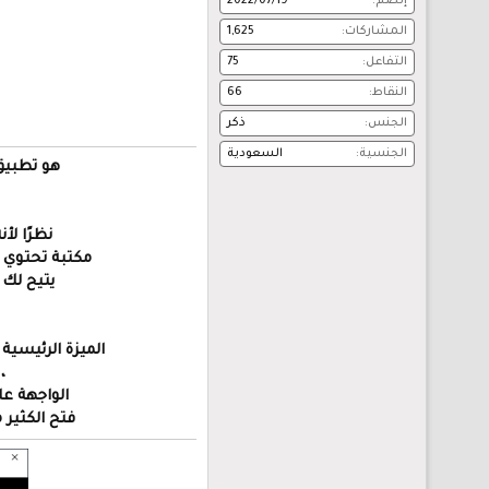
إنضم
2022/07/19
المشاركات
1,625
التفاعل
75
النقاط
66
الجنس
ذكر
الجنسية
السعودية
هو تطبيق ي
نظرًا لأن
مكتبة تحتوي 
يتيح لك 
الميزة الرئيسية في هذا ال
، et، Bosskut Gazelle، Puzzles Inspiration، Liyu، Ramtin، Wishblade
الواجهة عل
فتح الكثير من النو