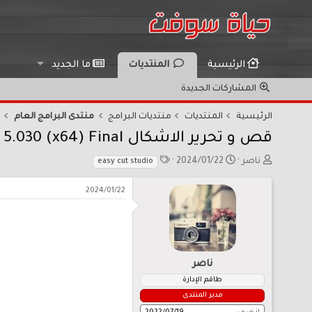
الرئيسية
المنتديات
ما الجديد
المشاركات الجديدة
الرئيسية
المنتديات
منتديات البرامج
منتدى البرامج العام
قص و تحرير الاشكال Easy Cut Studio 5.030 (x64) Final
ب
ت
ا
ناصر
2024/01/22
easy cut studio
ا
ا
ل
د
ر
و
2024/01/22
ئ
ي
س
ا
خ
و
ل
ا
م
م
ل
و
ب
ناصر
ض
د
و
ء
طاقم الإدارة
ع
مدير المنتدى