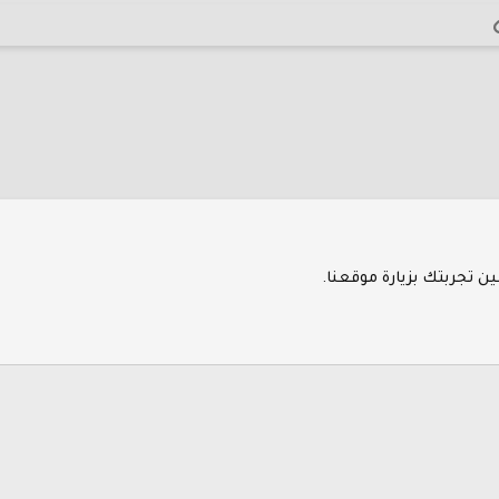
الرابط
 الإلكتروني
 تجربتك بزيارة موقعنا.
إتصل بنا
ال
®
Community platform by XenForo
© 2010-2026 XenForo Ltd.