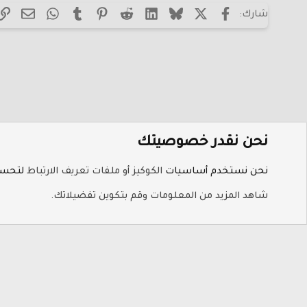
فيسبوك
X (Twitter)
Bluesky
LinkedIn
Reddit
Pinterest
Tumblr
WhatsApp
البريد
شارك:
Verdana
نحن نقدر خصوصيتك
الرئيسية
المنتديات
منتديات البرامج
منتدى البرامج العام
نحن نستخدم أساسيات
الكوكيز أو ملفات تعريف الارتباط
لتحسين
ملفات تعريف الارتباط
Hayat-Red
شاهد المزيد من المعلومات وقم بتكوين تفضيلاتك.