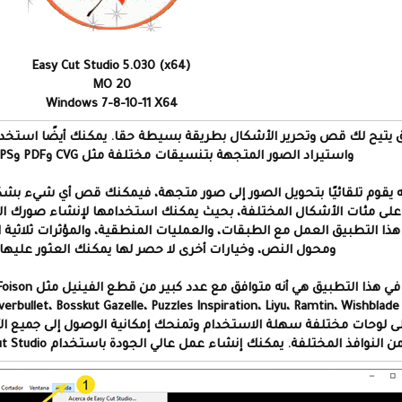
Easy Cut Studio 5.030 (x64)
20 MO
Windows 7-8-10-11 X64
تيح لك قص وتحرير الأشكال بطريقة بسيطة حقا. يمكنك أيضًا استخدامه لقص خطوط e
واستيراد الصور المتجهة بتنسيقات مختلفة مثل CVG وPDF وEPS وAI وWPC وDXF وPLT.
ه يقوم تلقائيًا بتحويل الصور إلى صور متجهة، فيمكنك قص أي شيء بشكل مثالي تقريب
على مئات الأشكال المختلفة، بحيث يمكنك استخدامها لإنشاء صورك الخ
هذا التطبيق العمل مع الطبقات، والعمليات المنطقية، والمؤثرات ثلاثية ال
ومحول النص، وخيارات أخرى لا حصر لها يمكنك العثور عليها
تطبيق هي أنه متوافق مع عدد كبير من قطع الفينيل مثل Craftwell eCraft، Roland، MyDigiDi، USCutter، Foison
SIlverbull وVinylExpress، وغيرها. تحتوي
ى لوحات مختلفة سهلة الاستخدام وتمنحك إمكانية الوصول إلى جميع الأد
افذ المختلفة. يمكنك إنشاء عمل عالي الجودة باستخدام Easy Cut Studio ونسيان البرامج الاحترافية المعقدة.