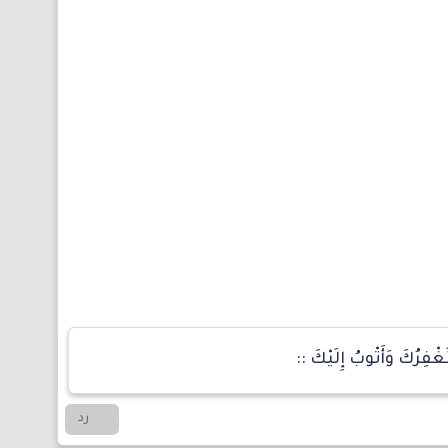
َغْفِرُكَ وَأَتْوبُ إِلَيْكَ ::
رد