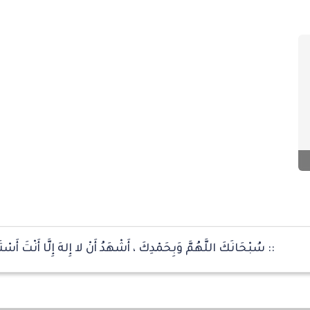
:: سُبْحَانَكَ اللَّهُمَّ وَبِحَمْدِكَ ، أَشْهَدُ أَنْ لا إِلهَ إِلَّا أَنْتَ أَسْت