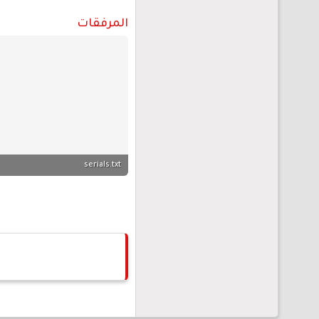
المرفقات
serials.txt
305 بايت · المشاهدات: 0