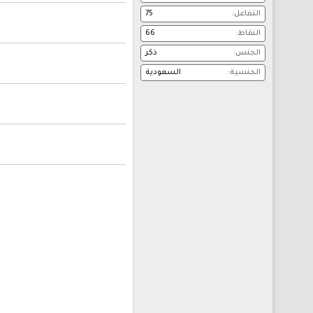
التفاعل
75
النقاط
66
الجنس
ذكر
الجنسية
السعودية