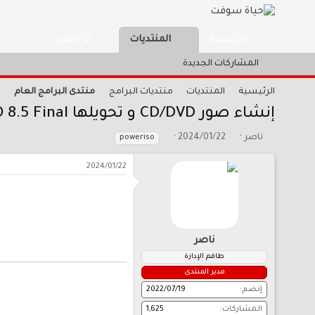
الرئيسية
المنتديات
ما الجديد
المشاركات الجديدة
الرئيسية
المنتديات
منتديات البرامج
منتدى البرامج العام
إنشاء صور CD/DVD و تحويلها PowerISO 8.5 Final
ب
ت
ا
ناصر
2024/01/22
poweriso
ا
ا
ل
د
ر
و
2024/01/22
ئ
ي
س
ا
خ
و
ل
ا
م
م
ل
و
ب
ناصر
ض
د
و
ء
طاقم الإدارة
ع
مدير المنتدى
إنضم
2022/07/19
المشاركات
1,625