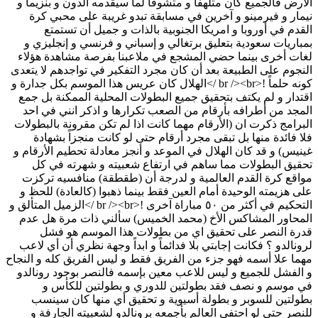
الأرض فالجميع كان متلهفاً و متشوقاً لما سيقدمه الدون و بنزيما و
نيمار و فيرمينو و آخرين في مسابقة تبدو غريبة على محبي كرة
القدم في أوروبا و امريكا الجنوبية بالذات و جميل أن تستمتع
بمباريات سعودية بتعليق برتغالي و إسباني و فرنسي و إنجليزي و
لغات أخرى بينما حضي المشجع في ملاعبنا بفرصة مشاهدة هؤلاء
النجوم على الطبيعة بعد أن كان مجرد التفكير في تواجدهم لا يتعدى
كونه حلماً !<br /><br />الهلال كان عريس هذا الموسم بكل جدارة و
اقتدار و لم يكتف بتحقيق جميع البطولات المحلية الممكنة بل جمع
المجد من أطرافه بأرقام من الصعب تكرارها و اذكر انني في احد
البرامج ذكرت ان (الأرقام مهما كانت اذا لم تكن مقرونة بالبطولات
فلا فائدة منها بل تبقى مجرد أرقام حتى لو كانت منجزاً بشهادة
غينيس) و قد كان الهلال في الموعد و أنجز معادلة تحطيم الأرقام و
تحقيق البطولات مما ساهم في ارتفاع شعبيته و شهرته في كل
مواقع كرة القدم العالمية و لدرجة أن (طقطقة) منافسيه تركزت
على هزيمته الوحيدة أمام العين فقط بينما ذهبوا (كالعادة) للحظ و
التحكيم في أكثر من ٥٠ مباراة آخرى !<br /><br />الزميل المتألق و
المحاور المشاكس الأخ (محمد الخميس) سألني ذات مرة هل عدم
قدرة النصر على تحقيق اي من بطولات هذا الموسم هو فشل
لرونالدو ؟ فكانت إجابتي بلا فدائماً و ابداً وجهة نظري أن أي لاعب
مهما علا أسمه فهو جزء من الفريق فقط و ليس الفريق كله و النجاح
و الفشل للجميع و ليس للاعب معين بإسمه فالنصر بوجود رونالدو
في موسم و نصف فقد بطولتين للدوري و بطولتين للكأس و
بطولتين للسوبر و بطولة أسيوية و تحقيق أي منها كان سينسب
للنصر حتى لو احتفى العالم بأجمعه برونالدو لشعبيته الجارفة و