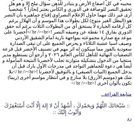
محبيه في كل اصقاع الأرض و يتبادر للذهن سؤال ملح إلا و هو هل
تحقيق النصر للوصافة في الدوري و الكأس يعتبر إنجازاً ؟ شخصياً
أرى غير ذلك مهما حاول الإعلام النصراوي إقناع جماهيره بأن النصر
هو (البطل الغير متوج) لكل بطولات هذا الموسم و أن الهلال برغم
كل أرقامه الجبارة لا يستحق أي من البطولات الثلاث برغم أنه حقق
الدوري بفارق ١٤ نقطة عن وصيفه النصر !<br /><br />أخضرنا على
موعد مع صدارة مجموعته بمواجهة نارية امام الشقيق الأردني
وصيف آسيا عشية الثلاثاء و يحرص الجميع على ان تبقى الصدارة
سعودية بالفوز مما سيكون له اثر مهم في تصنيف الأخضر قبل قرعة
التصفيات النهائية للتأهل لكأس العالم ٢٠٢٦ و أرجو أن يستطيع مدير
منتخبا من الدخول بتشكيلة متوازنة تجلب لأخضرنا النتيجة المأمولة و
أيضاً هي دعوة للجماهير التواجد في مدرجات الأول بارك قبل أن
يدخل الجميع (البيات الصيفي) و بالتوفيق لأخضرنا !<br /><br />بلا
شك هو (موسم الأزرق) بلا منازع و في انتظار مواسم آخرى (ربما)
تكون بألوان آخرى !<br /><br />
متابعة القراءة...
:: سُبْحَانَكَ اللَّهُمَّ وَبِحَمْدِكَ ، أَشْهَدُ أَنْ لا إِلهَ إِلَّا أَنْتَ أَسْتَغْفِرُكَ
وَأَتْوبُ إِلَيْكَ ::
رد