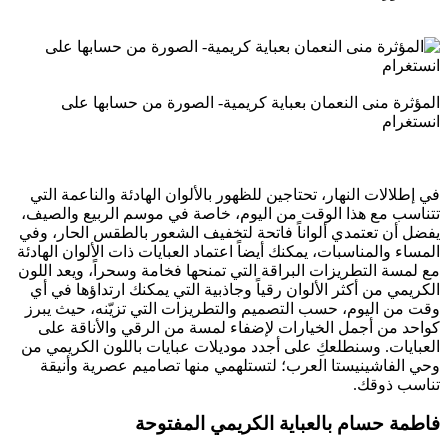
المؤثرة منى النعمان بعباية كريمية- الصورة من حسابها على
انستغرام
في إطلالات النهار، تحتاجين للظهور بالألوان الهادئة والناعمة التي
تتناسب مع هذا الوقت من اليوم، خاصة في موسم الربيع والصيف،
يفضل أن تعتمدي ألواناً فاتحة لتخفيف الشعور بالطقس الحار، وفي
المساء والمناسبات، يمكنك أيضاً اعتماد العبايات ذات الألوان الهادئة
مع لمسة التطريزات البراقة التي تمنحها فخامة وسحراً، ويعد اللون
الكريمي من أكثر الألوان رقياً وجاذبية التي يمكنك ارتداؤها في أي
وقت من اليوم، حسب التصميم والتطريزات التي تزيّنه، حيث يبرز
كواحد من أجمل الخيارات لإضفاء لمسة من الرقي والأناقة على
العبايات. وسنطلعكِ على أجدد موديلات عبايات باللون الكريمي من
وحي الفاشينيستا العرب؛ لتستلهمي منها تصاميم عصرية وأنيقة
تناسب ذوقك.
فاطمة حسام بالعباية الكريمي المفتوحة​