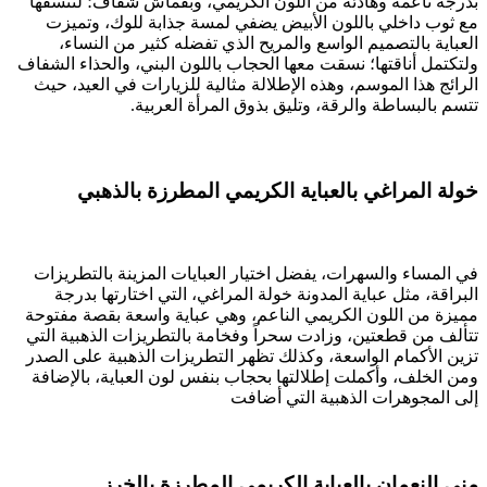
بدرجة ناعمة وهادئة من اللون الكريمي، وبقماش شفاف؛ لتنسقها
مع ثوب داخلي باللون الأبيض يضفي لمسة جذابة للوك، وتميزت
العباية بالتصميم الواسع والمريح الذي تفضله كثير من النساء،
ولتكتمل أناقتها؛ نسقت معها الحجاب باللون البني، والحذاء الشفاف
الرائج هذا الموسم، وهذه الإطلالة مثالية للزيارات في العيد، حيث
تتسم بالبساطة والرقة، وتليق بذوق المرأة العربية.
خولة المراغي بالعباية الكريمي المطرزة بالذهبي​
في المساء والسهرات، يفضل اختيار العبايات المزينة بالتطريزات
البراقة، مثل عباية المدونة خولة المراغي، التي اختارتها بدرجة
مميزة من اللون الكريمي الناعم، وهي عباية واسعة بقصة مفتوحة
تتألف من قطعتين، وزادت سحراً وفخامة بالتطريزات الذهبية التي
تزين الأكمام الواسعة، وكذلك تظهر التطريزات الذهبية على الصدر
ومن الخلف، وأكملت إطلالتها بحجاب بنفس لون العباية، بالإضافة
إلى المجوهرات الذهبية التي أضافت
منى النعمان بالعباية الكريمي المطرزة بالخرز​