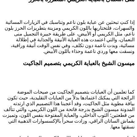
إذا كنتِ تبحثين عن عباية بلون ناعم وتناسبك في الزيارات المسائية
والسهرات، فلتختاريها باللون الكريمي ومزينة بتطريزات الخرز بلون
ناعم، مثل الكريمي أو الأبيض، على طريقة خبيرة التجميل منى
النعمان، والتي اعتمدت هذه العباية الأنيقة والجذابة في إطلالة
مسائية، وبدت ناعمة دون تكلف، وفي نفس الوقت أنيقة وراقية،
ونسقت معها وردي ناعمة وحذاء باللون الأبيض.
ميسون الشيخ بالعباية الكريمي بتصميم الجاكيت​
كما تعلمين أن العبايات بتصميم الجاكيت من صيحات الموضة
الرائجة التي يمكنك اعتمادها بدلاً من العبايات التقليدية، حيث تكون
بياقة مطوية مثل الجاكيت، وقد أعجبنا هذا التصميم الذي ارتدته
المدونة ميسون الشيخ بدرجة فاتحة من اللون الكريمي، والتي تتألف
من قطعتين؛ الثوب الداخلي، والعباية المفتوحة بنفس اللون، وتميزت
بقماش الساتان الراقي، وزادت سحراً بالإكسسوارات الذهبية التي
نسقتها معها.