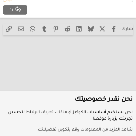
عنوان 2
Georgia
15
رد
ضبط
عنوان 3
Tahoma
18
Times New Roman
22
فيسبوك
X (Twitter)
Bluesky
LinkedIn
Reddit
Pinterest
Tumblr
WhatsApp
الرا
البريد الإل
شارك:
Trebuchet MS
26
Verdana
نحن نقدر خصوصيتك
نحن نستخدم أساسيات
الكوكيز أو ملفات تعريف الارتباط
لتحسين
تجربتك بزيارة موقعنا.
منتدى الأسرة والمجتمع
شاهد المزيد من المعلومات وقم بتكوين تفضيلاتك.