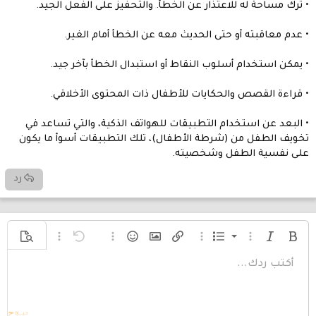
• ترك مساحة له للاعتذار عن الخطأ. والتحفيز على الفعل الجيد.
• عدم معاقبته أو حتى الحديث معه عن الخطأ أمام الغير.
• يمكن استخدام أسلوب النقاط أو استبدال الخطأ بآخر جيد.
• قراءة القصص والحكايات للأطفال ذات المحتوى الأخلاقي.
• البعد عن استخدام التطبيقات للهواتف الذكية، والتي تساعد في
تخويف الطفل من (شرطة الأطفال)، تلك التطبيقات أسوأ ما يكون
على نفسية الطفل وشخصيته.
رد
قائمة مرتبة
غامق
مائل
قائمة
خيارات إضافية...
إدراج رابط
خيارات إضافية...
إدراج صورة
الإبتسامات
تراجع
خيارات إضافية...
معاينة
خيارات إضافية...
أكتب ردك...
محاذاة لليسار
Arial
قائمة غير مرتبة
9
عادي
حفظ المسودة
إعادة
إقتباس
المحاذاة
ميديا
حجم الخط
تبديل الـ BB code
لون النص
إدراج جدول
تنسيق الفقرة
إزالة التنسيق
عائلة الخط
مشطوب
المسودات
إدراج خط أفقي
مسطر
كود
محتوى مخفي
كود مضمن
نص مخفي مضمن
10
Book Antiqua
حذف المسودة
عنوان 1
توسيط
مسافة بادئة
Courier New
12
محاذاة لليمين
إزالة المسافة البادئة