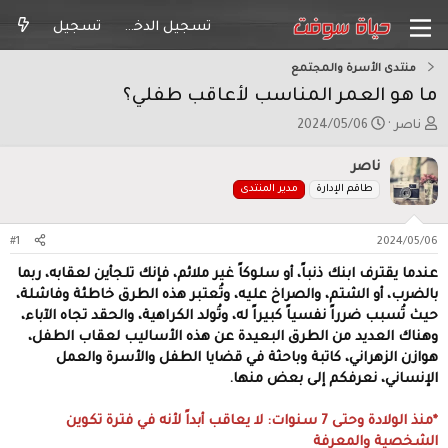
تسجيل الدخول
تسجيل
منتدى الأسرة والمجتمع
ما هو العمر المناسب لأعاقب طفلي؟
ب
ت
ناصر
2024/05/06
ا
ا
د
ر
ناصر
ئ
ي
طاقم الإدارة
مدير المنتدى
ا
خ
ل
ا
م
ل
#1
2024/05/06
و
ب
عندما يقترف ابنك ذنباً، أو سلوكاً غير ملائم، فإنك تلجأين لعقابه، ربما
ض
د
و
ء
بالضرب، أو الشتم، والصراخ عليه، وتُعتبر هذه الطرق خاطئة وفاشلة،
ع
حيث تُسبب ضرراً نفسياً كبيراً له، وتُولد الكراهية، والحقد تجاه الآباء،
وهناك العديد من الطرق البعيدة عن هذه الأساليب لعقاب الطفل،
هوازن الزهراني، كاتبة وباحثة في قضايا الطفل والأسرة والعمل
الإنساني، نعرفكم إلى بعض منها.
*منذ الولادة وحتى 7 سنوات: لا يعاقب أبداً لأنه في فترة تكوين
الشخصية والمعرفة