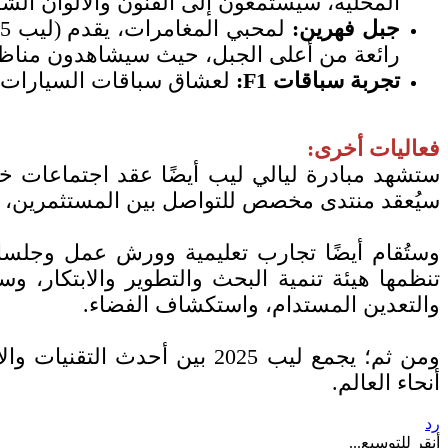
المحلية، سيستمعون إلى الفنون والألوان الشع
جبل فهرين:
رائعة من أعلى الجبل، حيث سيشاهدون مناظر 
تجربة سباقات F1:
لعشاق سباقات السيارات، 
فعاليات أخرى:
ستشهد مبادرة ليالي ليب أيضًا عقد اجتماعات خاص
سيُعقد منتدى مخصص للتواصل بين المستثمرين، به
تنظمها هيئة تنمية البحث والتطوير والابتكار، 
والتعدين المستدام، واستكشاف الفضاء.
ومن ثم؛ يجمع ليب 2025 بين أ
أنحاء العالم.
رد
أنقر للتوسيع...