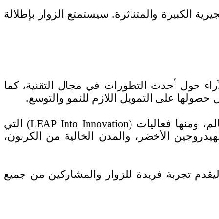
روف بصخوره الجيرية الكبيرة والمتناثرة. سيستمتع الزوار بإطلالة
لآراء حول أحدث التطورات في مجال التقنية، كما
صولها على التمويل اللازم للنمو والتوسع.
وستُقام أيضًا تجارب تعليمية وورش عمل وجلسات، يتحدث فيها قادة الفكر من مختلف أنحاء العالم، ومنها فعاليات (LEAP Into Innovation) التي
هيدروجين الأخضر، والمدن الخالية من الكربون،
المتنوعة، ليقدم تجربة فريدة للزوار والمشاركين من جميع