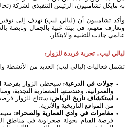
به مايكل تشامبيون، الرئيس التنفيذي لشركة (تحال
وأكد تشامبيون أن (ليالي ليب) تهدف إلى توفير
وتعارف معهم، في بيئة غنية بالجمال ونابضة بال
عالمي جاذب للتقنية والابتكار.
ليالي ليب.. تجربة فريدة للزوار:
تشمل فعاليات (ليالي ليب) العديد من الأنشطة وال
جولات في الدرعية:
سيحظى الزوار بفرصة الق
والعمرانية، وهندستها المعمارية النجدية، ومنا
استكشاف تاريخ الرياض:
ستتاح للزوار فرصة
من المواقع التاريخية والأثرية.
مغامرات في وادي العمارية والصحراء:
سيستم
فرصة القيام بجولة صحراوية في مناطق الكث