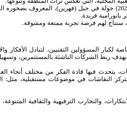
بية المحلية، التي تعكس تراث المنطقة وتنوعها.
لمحبي المغامرات، يقدم (ليب 2025) جولة في جبل (فهرين)، المع
بانورامية فريدة.
ستتاح لهم فرصة تجربة ممتعة ومشوقة.
ة لكبار المسؤولين التقنيين، لتبادل الأفكار وا
دف ربط الشركات الناشئة بالمستثمرين، وتسهيل ح
وستركز النقاشات في موضوعات مستقبلية، مثل: ال
حدث التقنيات والابتكارات، والتجارب الترفيهية والثقافية 