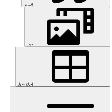
إقتباس
ميديا
إدراج جدول