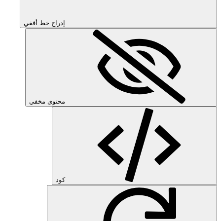
إدراج خط أفقي
محتوى مخفي
كود