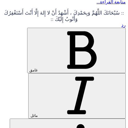
متابعة القراءة...
:: سُبْحَانَكَ اللَّهُمَّ وَبِحَمْدِكَ ، أَشْهَدُ أَنْ لا إِلهَ إِلَّا أَنْتَ أَسْتَغْفِرُكَ
وَأَتْوبُ إِلَيْكَ ::
رد
غامق
مائل