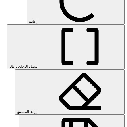
إعادة
تبديل الـ BB code
إزالة التنسيق