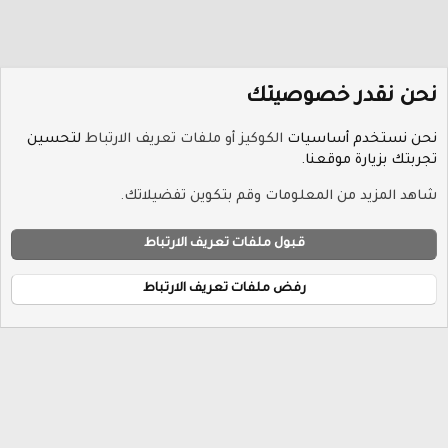
نحن نقدر خصوصيتك
نحن نستخدم أساسيات
الكوكيز أو ملفات تعريف الارتباط
لتحسين
تجربتك بزيارة موقعنا.
منتدى أخبار الرياضة
شاهد المزيد من المعلومات وقم بتكوين تفضيلاتك.
ملفات تعريف الارتباط
Hayat-Red
قبول ملفات تعريف الارتباط
إتصل بنا
الشروط والقوانين
سياسة الخصوصية
مساعدة
R
الرئيسية
S
رفض ملفات تعريف الارتباط
S
®
Community platform by XenForo
© 2010-2026 XenForo Ltd.