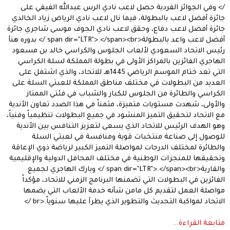
/> وفي الجوائز الفردية حصل لاعب نادي الرس عبدالله الفيفي على
جائزة أفضل لاعب بالبطولة، فيما نال لاعب نادي الرياض زياد الخالدي
جائزة أفضل لاعب دفاع، وحقق لاعب نادي الجوف موسى شاجري جائزة
أفضل لاعب واعد بالبطولة<span dir="LTR">.</span><br /> بدوره هنأ
رئيس الاتحاد السعودي لألعاب الجلوس والكراسي خالد بن مسعود
الهاجري الفائزين بالمراكز الأولى في بطولة المملكة لسلة الكراسي
التي تعد ختام الموسم الرياضي 1445هـ للاتحاد، والذي اشتمل على
العديد من البطولات في مختلف مناطق المملكة للعبتي السلة على
الكراسي والطائرة من الجلوس للكبار والشباب في فئتي الممتاز
والأولى، شهدت مستويات متميزة، مثمناً في هذا الصدد تعاون الأندية
مع الاتحاد لتحقيق التميز المنشود في جميع البطولات تنظيمياً وفنياً،
وهو الهدف الرئيس للاتحاد الذي يسعى لتعزيز التنافس بين الأندية
للوصول إلى صناعة منتخبات قوية ومنافسة في لعبتي السلة
والطائرة لمختلف الدرجات لمواصلة التميز الكبير لرياضة ذوي الإعاقة
وتحقيقها للمنجزات الوطنية في مختلف المحافل الدولية والإقليمية
والقارية<span dir="LTR">.</span><br /> وبارك الهاجري لجميع
الفائزين في البطولات التي تضمنها البرنامج الزمني للاتحاد، مؤكداً
مواصلة العمل لتقديم كل مامن شأنه خدمة الألعاب التي يضمها
الاتحاد لمواكبة التحديث والتطوير الذي يطرأ عليها سنوياً.<br />
متابعة القراءة...