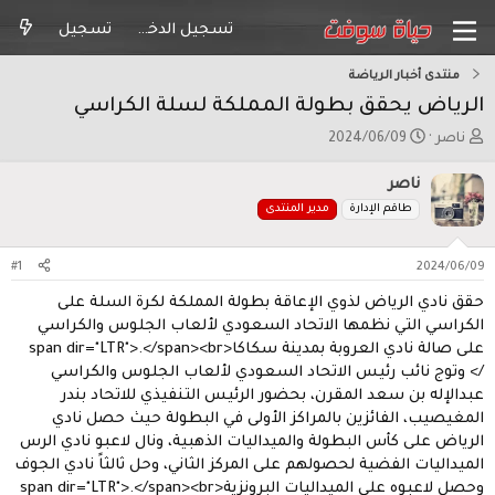
تسجيل الدخول
تسجيل
منتدى أخبار الرياضة
الرياض يحقق بطولة المملكة لسلة الكراسي
ب
ت
ناصر
2024/06/09
ا
ا
د
ر
ناصر
ئ
ي
طاقم الإدارة
مدير المنتدى
ا
خ
ل
ا
م
ل
#1
2024/06/09
و
ب
حقق نادي الرياض لذوي الإعاقة بطولة المملكة لكرة السلة على
ض
د
و
ء
الكراسي التي نظمها الاتحاد السعودي لألعاب الجلوس والكراسي
ع
على صالة نادي العروبة بمدينة سكاكا<span dir="LTR">.</span><br
/> وتوج نائب رئيس الاتحاد السعودي لألعاب الجلوس والكراسي
عبدالإله بن سعد المقرن، بحضور الرئيس التنفيذي للاتحاد بندر
المغيصيب، الفائزين بالمراكز الأولى في البطولة حيث حصل نادي
الرياض على كأس البطولة والميداليات الذهبية، ونال لاعبو نادي الرس
الميداليات الفضية لحصولهم على المركز الثاني، وحل ثالثاً نادي الجوف
وحصل لاعبوه على الميداليات البرونزية<span dir="LTR">.</span><br