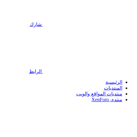
شارك
الرابط
الرئيسية
المنتديات
منتديات المواقع والويب
منتدى XenForo