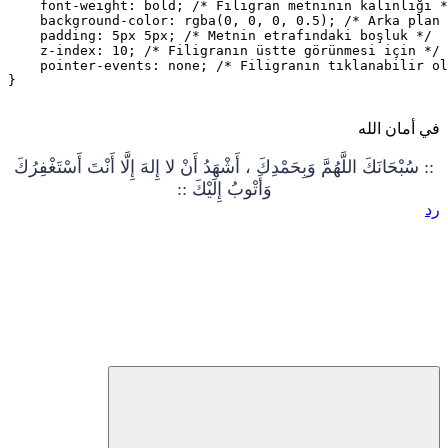
    font-weight: bold; /* Filigran metninin kalınlığı *
    background-color: rgba(0, 0, 0, 0.5); /* Arka plan 
    padding: 5px 5px; /* Metnin etrafındaki boşluk */

    z-index: 10; /* Filigranın üstte görünmesi için */

    pointer-events: none; /* Filigranın tıklanabilir ol
}
في أمان الله
:: سُبْحَانَكَ اللَّهُمَّ وَبِحَمْدِكَ ، أَشْهَدُ أَنْ لا إِلهَ إِلَّا أَنْتَ أَسْتَغْفِرُكَ
وَأَتْوبُ إِلَيْكَ ::
رد