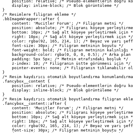
    position: relative; /* Pseudo-elementlerin doğru ko
    display: inline-block; /* Blok görüntüleme */

}

/* Resimlere filigran ekleme */

.bbImageWrapper::after {

    content: 'Mucitler Forum'; /* Filigran metni */

    position: absolute; /* Filigranı köşeye yerleştirme
    bottom: 10px; /* Sağ alt köşeye yerleştirmek için *
    right: 10px; /* Sağ alt köşeye yerleştirmek için */

    color: rgba(92, 165, 214, 1); /* Beyaz ve yarı şeff
    font-size: 30px; /* Filigran metninin boyutu */

    font-weight: bold; /* Filigran metninin kalınlığı *
    background-color: rgba(0, 0, 0, 0.5); /* Arka plan 
    padding: 5px 5px; /* Metnin etrafındaki boşluk */

    z-index: 10; /* Filigranın üstte görünmesi için */

    pointer-events: none; /* Filigranın tıklanabilir ol
}

/* Resim kaydırıcı otomatik boyutlandırma konumlandırma
.fancybox__content {

    position: relative; /* Pseudo-elementlerin doğru ko
    display: inline-block; /* Blok görüntüleme */

}

/* Resim kaydırıcı otomatik boyutlandırma filigran ekle
.fancybox__content::after {

    content: 'Mucitler Forum'; /* Filigran metni */

    position: absolute; /* Filigranı köşeye yerleştirme
    bottom: 10px; /* Sağ alt köşeye yerleştirmek için *
    right: 10px; /* Sağ alt köşeye yerleştirmek için */

    color: rgba(92, 165, 214, 1); /* Beyaz ve yarı şeff
    font-size: 30px; /* Filigran metninin boyutu */
