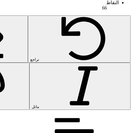
النقاط
66
تراجع
مائل