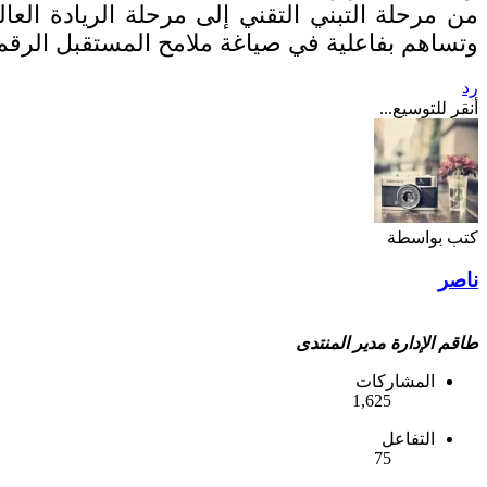
من مرحلة التبني التقني إلى مرحلة الريادة العال
وتساهم بفاعلية في صياغة ملامح المستقبل الرقم
رد
أنقر للتوسيع...
كتب بواسطة
ناصر
طاقم الإدارة
مدير المنتدى
المشاركات
1,625
التفاعل
75