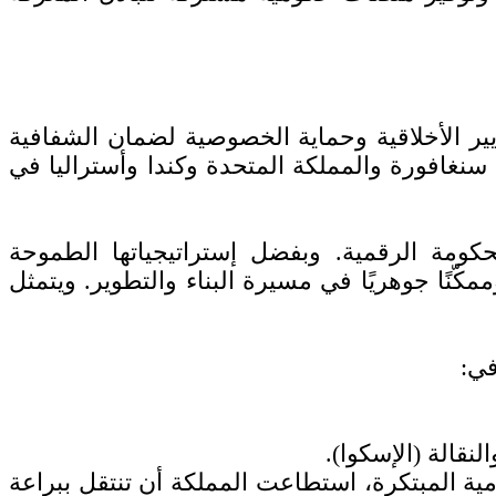
يير الأخلاقية وحماية الخصوصية لضمان الشفافية
 سنغافورة والمملكة المتحدة وكندا وأستراليا في
حكومة الرقمية. وبفضل إستراتيجياتها الطموحة
ماراتها النوعية، أصبح التحول الرقمي ركيزة أساسية لتحقيق مستهدفات رؤية المملكة 2030 وممكّنًا جوهريًا في مسيرة البناء والتطوير. ويتمثل
في:
نقالة (الإسكوا).
ومية المبتكرة، استطاعت المملكة أن تنتقل ببراعة