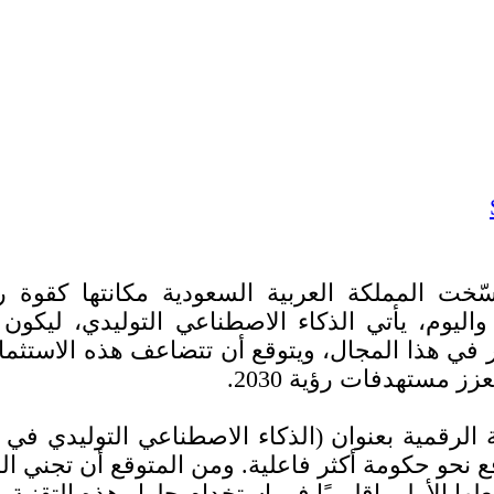
ّخت المملكة العربية السعودية مكانتها كقوة 
اليوم، يأتي الذكاء الاصطناعي التوليدي، ليك
ارات ضخمة تجاوزت 40 مليار دولار في هذا المجال، ويتوقع أن تت
زز مستهدفات رؤية 2030.
لرقمية بعنوان (الذكاء الاصطناعي التوليدي في أ
الأولى إقليميًا في استخدام حلول هذه التقنية، ومف