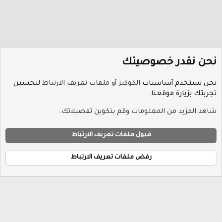
نحن نقدر خصوصيتك
نحن نستخدم أساسيات
الكوكيز أو ملفات تعريف الارتباط
لتحسين
تجربتك بزيارة موقعنا.
منتدى أخبار الرياضة
شاهد المزيد من المعلومات وقم بتكوين تفضيلاتك.
ملفات تعريف الارتباط
Hayat-Red
قبول ملفات تعريف الارتباط
إتصل بنا
الشروط والقوانين
سياسة الخصوصية
مساعدة
R
الرئيسية
S
رفض ملفات تعريف الارتباط
S
®
Community platform by XenForo
© 2010-2026 XenForo Ltd.