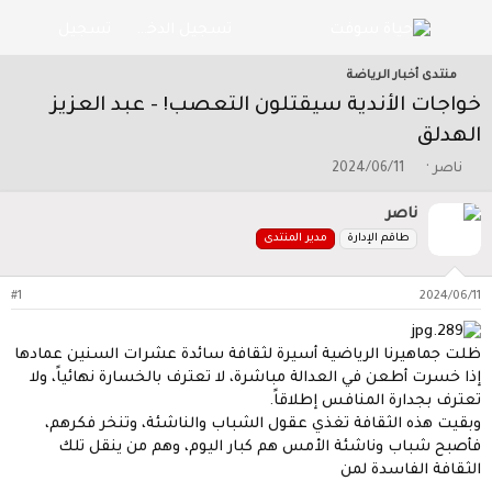
تسجيل الدخول
تسجيل
منتدى أخبار الرياضة
خواجات الأندية سيقتلون التعصب! - عبد العزيز
الهدلق
ب
ت
ناصر
2024/06/11
ا
ا
د
ر
ناصر
ئ
ي
طاقم الإدارة
مدير المنتدى
ا
خ
ل
ا
م
ل
#1
2024/06/11
و
ب
ض
د
و
ء
ظلت جماهيرنا الرياضية أسيرة لثقافة سائدة عشرات السنين عمادها
ع
إذا خسرت أطعن في العدالة مباشرة، لا تعترف بالخسارة نهائياً، ولا
تعترف بجدارة المنافس إطلاقاً.
وبقيت هذه الثقافة تغذي عقول الشباب والناشئة، وتنخر فكرهم،
فأصبح شباب وناشئة الأمس هم كبار اليوم، وهم من ينقل تلك
الثقافة الفاسدة لمن