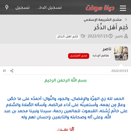
تسجيل الدخول
تسجيل
منتدى الشريعة الإسلامي
كَلِم أَهْل الذِّكْر
ب
ت
ا
ناصر
2022/07/23
كلم اهل الذكر
ا
ا
ل
د
ر
و
ناصر
ئ
ي
س
طاقم الإدارة
مدير المنتدى
ا
خ
و
ل
ا
م
م
ل
#1
2022/07/23
و
ب
ض
د
بسم الله الرحمن الرحيم
و
ء
ع
الحمد لله ذِي العِزّة والإفضال، والجود والنَّوال؛ أحمدُه على ما خصّ
وعمّ مِن نِعمه، وأستعينُه على أداء فرائضه، وأسأله الصَّلاة والسَّلام
على خاتَم رُسُله، المَبعوث للعالمين رحمة، سيدنا ونبينا محمد بن عبد
الله، وعلى آله وصحابته والتابعين بإحسان لهم وله.
أمَّا بعــد؛،