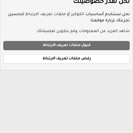
نحن نقدر خصوصيتك
نحن نستخدم أساسيات
الكوكيز أو ملفات تعريف الارتباط
لتحسين
تجربتك بزيارة موقعنا.
منتدى الشريعة الإسلامي
شاهد المزيد من المعلومات وقم بتكوين تفضيلاتك.
ملفات تعريف الارتباط
Hayat-Red
قبول ملفات تعريف الارتباط
إتصل بنا
الشروط والقوانين
سياسة الخصوصية
مساعدة
R
الرئيسية
S
رفض ملفات تعريف الارتباط
S
®
Community platform by XenForo
© 2010-2026 XenForo Ltd.