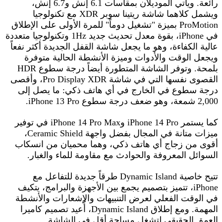
رائعة. ويأتي الموديلان بمقاسات 6.1 إنش و6.7 إنش،
ويشمل كلاهما شاشة ريتينا سوبر XDR مع تكنولوجيا
ProMotion بميزة "تشغيل دوماً" للمرة الأولى على الإطلاق
في iPhone، بقوة معدل تحديث جديد 1Hz وتكنولوجيا متعددة
عالية الكفاءة، وهو ما يجعل شاشة القفل الجديدة أكثر نفعاً
ويجعل الوقت والأدوات وميزة الأنشطة الحالية متوفرة
بلمحة. وتوفر الشاشة المتطورة أيضاً درجة سطوع HDR
القصوى نفسها التي في شاشة Pro Display XDR، وأقصى
درجة سطوع في الخارج في أي هاتف ذكي: ما يصل إلى
2,000 شمعة، وهو ضعف درجة سطوع iPhone 13 Pro.
كما يستمر iPhone 14 Pro وiPhone 14 Pro Max في توفير
ميزات متانة في المجال بفضل واجهة Ceramic Shield،
أقوى من زجاج أي هاتف ذكي، وهما محميان من انسكاب
السوائل المعروفة والحوادث مع مقاومة للماء والغبار.
تتيح خاصية Dynamic Island طرقاً جديدة للتفاعل مع
iPhone، تتميز بتصميم يجمع بين الأجهزة والبرامج، يتكيف
في الوقت الفعلي لعرض التنبيهات والإشعارات والأنشطة
المهمة. ومع إطلاق Dynamic Island، أُعيد تصميم كاميرا
العمق الحقيقي لتشغل مساحة أقل في الشاشة.