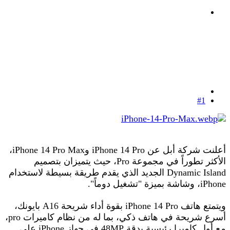
#1
أعلنت شركة أبل عن iPhone 14 Pro وiPhone 14 Pro Max،
الأكثر تطوراً في مجموعة Pro، حيث يتميزان بتصميم
Dynamic Island الجديد الذي يقدم طريقة بسيطة لاستخدام
iPhone، وشاشة بميزة "تشغيل دوماً".
ويتمتع هاتف iPhone 14 Pro بقوة أداء شريحة A16 بايونك،
أسرع شريحة في هاتف ذكي، بما له من نظام كاميرات pro،
مع أول كاميرا رئيسية بدقة 48MP في جهاز iPhone على