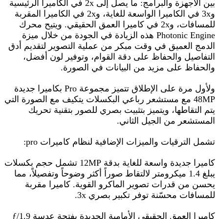
بين الأجهزة والبرامج: ما يصل إلى 2x في الكاميرا الرئيسية
و3x في الكاميرا الواسعة للغاية، و2x في الكاميرا المقربة
للمسافات، و2x في كاميرا العمق الحقيقي. ويتيح محرك
Photonic Engine هذه الزيادة في الجودة من خلال ميزة
الدمج العميق في وقت مبكر من عملية التصوير لتقديم أدق
التفاصيل والحفاظ على دقة القوام، وتوفير لون أفضل،
والحفاظ على مزيد من البيانات في الصورة.
ولأول مرة على الإطلاق تتميز مجموعة Pro بكاميرا جديدة
48MP مع مستشعر رباعي البكسلات يتكيف مع الصورة التي
يتم التقاطها، ويتميز بتثبيت بصري للصور بتقنية تحريك
المستشعر من الجيل الثاني.
تشمل الترقيات والميزات الإضافية لنظام كاميرات pro:
كاميرا جديدة واسعة للغاية بدقة 12MP‏ تشمل حجم بكسلات
يبلغ 1.4 ميكرومتر لالتقاط صوراً أكثر وضوحاً وتفصيلاً، مما
يحسن من قدرات تصوير الماكرو القوية. كاميرا مقربة
للمسافات محسّنة توفر تكبير بصري 3x.
كاميرا العمق الحقيقي الأمامية الجديدة بفتحة عدسة ƒ/1.9