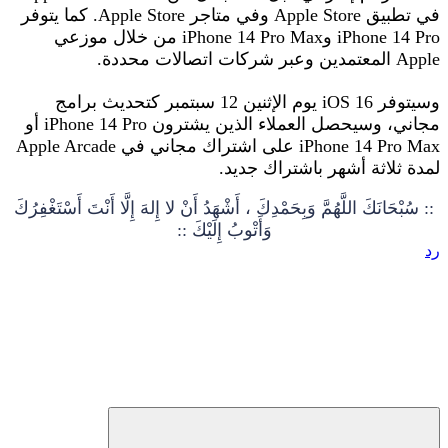
في تطبيق Apple Store وفي متاجر Apple Store. كما يتوفر
iPhone 14 Pro وiPhone 14 Pro Max من خلال موزعي
Apple المعتمدين وعبر شركات اتصالات محددة.
وسيتوفر iOS 16 يوم الإثنين 12 سبتمبر كتحديث برامج
مجاني، وسيحصل العملاء الذين يشترون iPhone 14 Pro أو
iPhone 14 Pro Max على اشتراك مجاني في Apple Arcade
لمدة ثلاثة أشهر باشتراك جديد.
:: سُبْحَانَكَ اللَّهُمَّ وَبِحَمْدِكَ ، أَشْهَدُ أَنْ لا إِلهَ إِلَّا أَنْتَ أَسْتَغْفِرُكَ
وَأَتْوبُ إِلَيْكَ ::
رد