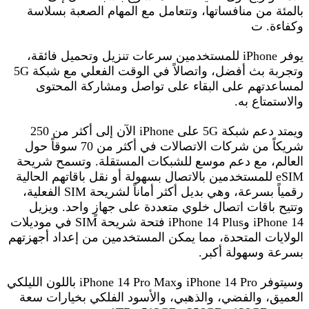
بالمئة من منافساتها، وتتعامل مع المهام الصعبة بسلاسة
وكفاءة. ت
يوفر iPhone للمستخدمين سرعات تنزيل وتحميل فائقة،
وتجربة بث أفضل، واتصالاً في الوقت الفعلي مع شبكة 5G
لمساعدتهم على البقاء على تواصل ومشاركة المحتوى
والاستمتاع به.
ويمتد دعم شبكة 5G على iPhone الآن إلى أكثر من 250
شريكاً من شركات الاتصالات في أكثر من 70 سوقاً حول
العالم، مع دعم موسع للشبكات المستقلة. وتسمح شريحة
eSIM للمستخدمين بالاتصال بسهولة أو نقل باقاتهم الحالية
رقمياً بسرعة، وهي بديل أكثر أماناً لشريحة SIM الفعلية،
وتتيح باقات اتصال خلوي متعددة على جهازٍ واحد. ويزيل
iPhone 14 وiPhone 14 Plus فتحة شريحة SIM في موديلات
الولايات المتحدة، مما يمكن المستخدمين من إعداد أجهزتهم
بسرعة وسهولة أكبر.
وسيتوفر iPhone 14 Pro وiPhone 14 Pro Max باللون الليلكي
العميق، والفضي، والذهبي، والأسود الفلكي بخيارات سعة