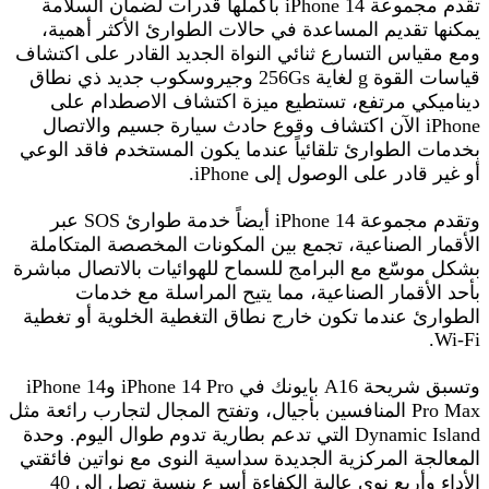
تقدم مجموعة iPhone 14 بأكملها قدرات لضمان السلامة
يمكنها تقديم المساعدة في حالات الطوارئ الأكثر أهمية،
ومع مقياس التسارع ثنائي النواة الجديد القادر على اكتشاف
قياسات القوة g لغاية 256Gs وجيروسكوب جديد ذي نطاق
ديناميكي مرتفع، تستطيع ميزة اكتشاف الاصطدام على
iPhone الآن اكتشاف وقوع حادث سيارة جسيم والاتصال
بخدمات الطوارئ تلقائياً عندما يكون المستخدم فاقد الوعي
أو غير قادر على الوصول إلى iPhone.
وتقدم مجموعة iPhone 14 أيضاً خدمة طوارئ SOS عبر
الأقمار الصناعية، تجمع بين المكونات المخصصة المتكاملة
بشكل موسّع مع البرامج للسماح للهوائيات بالاتصال مباشرة
بأحد الأقمار الصناعية، مما يتيح المراسلة مع خدمات
الطوارئ عندما تكون خارج نطاق التغطية الخلوية أو تغطية
Wi-Fi.
وتسبق شريحة A16 بايونك في iPhone 14 Pro وiPhone 14
Pro Max المنافسين بأجيال، وتفتح المجال لتجارب رائعة مثل
Dynamic Island التي تدعم بطارية تدوم طوال اليوم. وحدة
المعالجة المركزية الجديدة سداسية النوى مع نواتين فائقتي
الأداء وأربع نوى عالية الكفاءة أسرع بنسبة تصل إلى 40