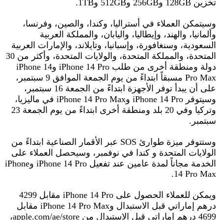
تخزين 128GB و256GB و512GB و1TB.
وسيتمكن العملاء في أستراليا، وكندا، والصين، وفرنسا،
وألمانيا، والهند، وإيطاليا، واليابان، والمملكة العربية
السعودية، وسنغافورة، وإسبانيا، وتايلاند، والإمارات العربية
المتحدة، والمملكة المتحدة، والولايات المتحدة، وأكثر من 30
دولة ومنطقة أخرى من طلب iPhone 14 Pro وiPhone 14
Pro Max مسبقاً ابتداءً من يوم الجمعة الموافق 9 سبتمبر،
على أن يبدأ توفر الأجهزة ابتداءً من الجمعة 16 سبتمبر،
وسيتوفر iPhone 14 Pro وiPhone 14 Pro Max في ماليزيا،
وتركيا وفي 20 بلد ومنطقة أخرى ابتداءً من يوم الجمعة 23
سبتمبر.
وستتوفر ميزة طوارئ SOS عبر الأقمار الصناعية ابتداءً من
الولايات المتحدة و كندا في نوفمبر، وسيحصل العملاء على
الخدمة مجاناً لمدة عامين عند تفعيل iPhone 14 Pro وiPhone
14 Pro Max.
ويمكن للعملاء الحصول على iPhone 14 Pro مقابل 4299
درهم إماراتي قبل الاستبدال وiPhone 14 Pro Max مقابل
4699 درهم إماراتي قبل الاستبدال من apple.com/ae/store،