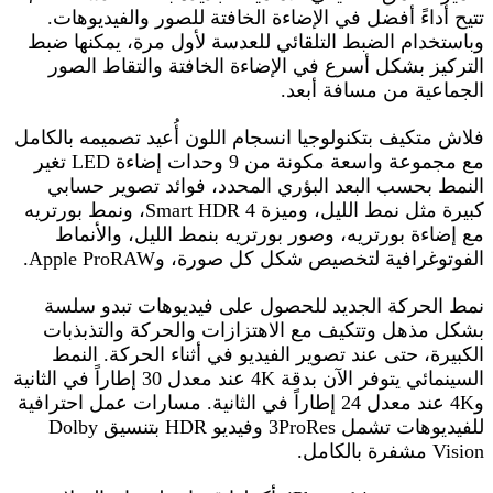
تتيح أداءً أفضل في الإضاءة الخافتة للصور والفيديوهات.
وباستخدام الضبط التلقائي للعدسة لأول مرة، يمكنها ضبط
التركيز بشكل أسرع في الإضاءة الخافتة والتقاط الصور
الجماعية من مسافة أبعد.
فلاش متكيف بتكنولوجيا انسجام اللون أُعيد تصميمه بالكامل
مع مجموعة واسعة مكونة من 9 وحدات إضاءة LED تغير
النمط بحسب البعد البؤري المحدد، فوائد تصوير حسابي
كبيرة مثل نمط الليل، وميزة Smart HDR 4، ونمط بورتريه
مع إضاءة بورتريه، وصور بورتريه بنمط الليل، والأنماط
الفوتوغرافية لتخصيص شكل كل صورة، وApple ProRAW.
نمط الحركة الجديد للحصول على فيديوهات تبدو سلسة
بشكل مذهل وتتكيف مع الاهتزازات والحركة والتذبذبات
الكبيرة، حتى عند تصوير الفيديو في أثناء الحركة. النمط
السينمائي يتوفر الآن بدقة 4K عند معدل 30 إطاراً في الثانية
و4K عند معدل 24 إطاراً في الثانية. مسارات عمل احترافية
للفيديوهات تشمل ProRes‏3 وفيديو HDR بتنسيق Dolby
Vision‏ مشفرة بالكامل.