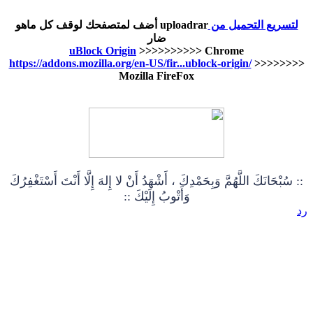
لتسريع التحميل من
uploadrar أضف لمتصفحك لوقف كل ماهو
ضار
uBlock Origin
>>>>>>>>>> Chrome
https://addons.mozilla.org/en-US/fir...ublock-origin/
>>>>>>>>
Mozilla FireFox
:: سُبْحَانَكَ اللَّهُمَّ وَبِحَمْدِكَ ، أَشْهَدُ أَنْ لا إِلهَ إِلَّا أَنْتَ أَسْتَغْفِرُكَ
وَأَتْوبُ إِلَيْكَ ::
رد