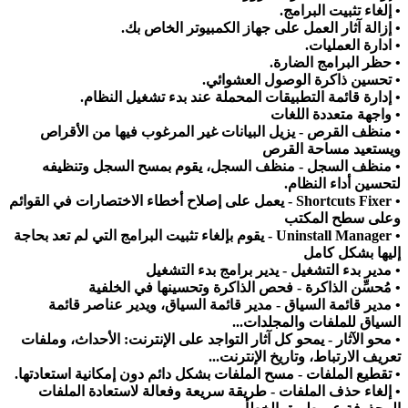
• إلغاء تثبيت البرامج.
• إزالة آثار العمل على جهاز الكمبيوتر الخاص بك.
• ادارة العمليات.
• حظر البرامج الضارة.
• تحسين ذاكرة الوصول العشوائي.
• إدارة قائمة التطبيقات المحملة عند بدء تشغيل النظام.
• واجهة متعددة اللغات
• منظف القرص - يزيل البيانات غير المرغوب فيها من الأقراص
ويستعيد مساحة القرص
• منظف السجل - منظف السجل، يقوم بمسح السجل وتنظيفه
لتحسين أداء النظام.
• Shortcuts Fixer - يعمل على إصلاح أخطاء الاختصارات في القوائم
وعلى سطح المكتب
• Uninstall Manager - يقوم بإلغاء تثبيت البرامج التي لم تعد بحاجة
إليها بشكل كامل
• مدير بدء التشغيل - يدير برامج بدء التشغيل
• مُحسِّن الذاكرة - فحص الذاكرة وتحسينها في الخلفية
• مدير قائمة السياق - مدير قائمة السياق، ويدير عناصر قائمة
السياق للملفات والمجلدات...
• محو الآثار - يمحو كل آثار التواجد على الإنترنت: الأحداث، وملفات
تعريف الارتباط، وتاريخ الإنترنت...
• تقطيع الملفات - مسح الملفات بشكل دائم دون إمكانية استعادتها.
• إلغاء حذف الملفات - طريقة سريعة وفعالة لاستعادة الملفات