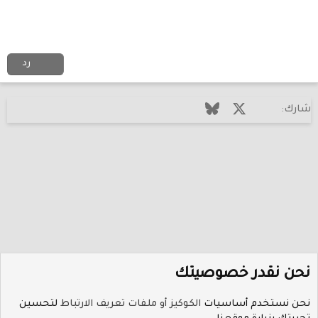
رد
فيسبوك
X (Twitter)
Bluesky
LinkedIn
Reddit
Pinterest
Tumblr
WhatsApp
البريد الإل
شارك:
نحن نقدر خصوصيتك
نحن نستخدم أساسيات
الكوكيز أو ملفات تعريف الارتباط
لتحسين