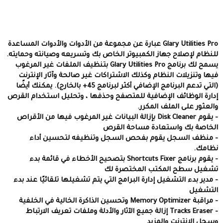
Glary Utilities Pro عبارة عن مجموعة من الأدوات والأدوات المساعدة
للنظام لإصلاح جهاز الكمبيوتر الخاص بك وتسريعه وصيانته وحمايته.
يسمح لك برنامج Glary Utilities Pro بتنظيف الملفات غير المرغوب
فيها وتنزيلات النظام وكذلك الاشتراكات غير صالحة وآثار الإنترنت
(التي تدعم البرنامج الإضافي أكثر لبرنامج 45+ بالخارج). يمكنك أيضًا
إدارة الوظائف الإضافية للمتصفح وحذفها ، وتحليل استخدام القرص
والعثور على الملف المكرر.
- يقوم Disk Cleaner بإزالة البيانات غير المرغوب فيها من الأقراص
الخاصة بك واستعادة مساحة القرص
- منظف السجل يقوم بفحص السجل وتنظيفه لتحسين أداء
نظامك.
- يقوم برنامج Shortcuts Fixer بتصحيح الأخطاء في قائمة بدء
تشغيل سطح المكتب المختصرة لك
- مدير بدء التشغيل إدارة البرامج التي يتم تشغيلها تلقائيًا عند بدء
التشغيل
- مراقبة Memory Optimizer وتحسين الذاكرة الخالية في الخلفية
- Tracks Eraser إزالة جميع الآثار والأدلة وملفات تعريف الارتباط
وسجل الإنترنت والمزيد