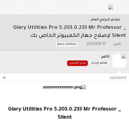
تسجيل الدخول
تسجيل
منتدى البرامج العام
Glary Utilities Pro 5.203.0.233 Mr Professor _
Silent لإصلاح جهاز الكمبيوتر الخاص بك
ب
ت
ا
ناصر
2023/04/17
glary utilities
ا
ا
ل
د
ر
و
ناصر
ئ
ي
س
طاقم الإدارة
مدير المنتدى
ا
خ
و
ل
ا
م
م
ل
#1
2023/04/17
و
ب
ض
د
و
ء
ع
Glary Utilities Pro 5.203.0.233 Mr Professor _
Silent​