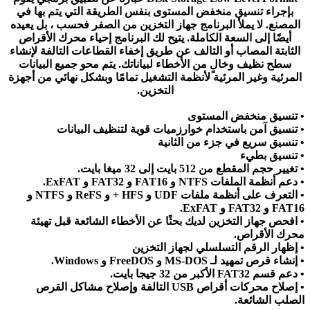
بإجراء تنسيق منخفض المستوى بنفس الطريقة التي يتم بها في
المصنع. لا يملأ البرنامج جهاز التخزين من الصفر فحسب ، بل يعيده
أيضًا إلى السعة الكاملة. يتيح لك البرنامج إحياء محرك الأقراص
الثابتة المصاب أو التالف عن طريق إخفاء القطاعات التالفة لإنشاء
سطح نظيف وخالٍ من الأخطاء لبياناتك. يتم محو جميع البيانات
المرئية وغير المرئية لأنظمة التشغيل تمامًا وبشكل نهائي من أجهزة
التخزين.
• تنسيق منخفض المستوى
• تنسيق آمن باستخدام خوارزميات قوية لتنظيف البيانات
• تنسيق سريع في جزء من الثانية
• تنسيق بطيء
• تغيير حجم المقطع من 512 بايت إلى 32 ميغا بايت.
• دعم أنظمة الملفات NTFS و FAT16 و FAT32 و ExFAT.
• التعرف على أنظمة ملفات UDF و HFS + و ReFS و NTFS و
FAT16 و FAT32 و ExFAT.
• افحص جهاز التخزين لديك بحثًا عن الأخطاء الشائعة قبل تهيئة
محرك الأقراص.
• إظهار الرقم التسلسلي لجهاز التخزين
• إنشاء قرص تمهيد لـ MS-DOS و FreeDOS و Windows.
• دعم قسم FAT32 الأكبر من 32 جيجا بايت.
• إصلاح محركات أقراص USB التالفة وإصلاح مشاكل القرص
الصلب الشائعة.