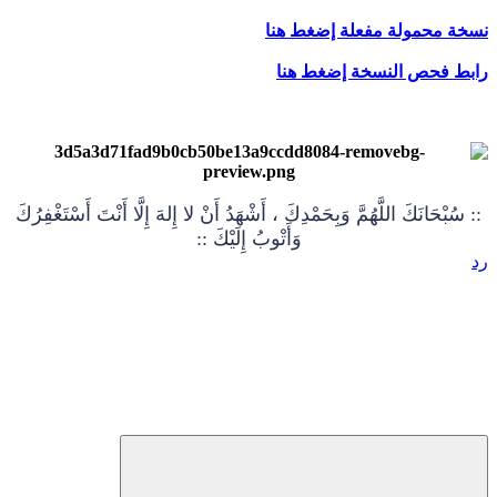
نسخة محمولة مفعلة إضغط هنا
رابط فحص النسخة إضغط هنا
:: سُبْحَانَكَ اللَّهُمَّ وَبِحَمْدِكَ ، أَشْهَدُ أَنْ لا إِلهَ إِلَّا أَنْتَ أَسْتَغْفِرُكَ
وَأَتْوبُ إِلَيْكَ ::
رد