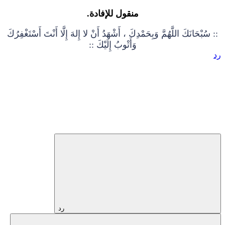
منقول للإفادة.
:: سُبْحَانَكَ اللَّهُمَّ وَبِحَمْدِكَ ، أَشْهَدُ أَنْ لا إِلهَ إِلَّا أَنْتَ أَسْتَغْفِرُكَ
وَأَتْوبُ إِلَيْكَ ::
رد
رد