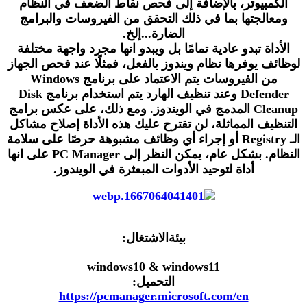
الكمبيوتر، بالإضافة إلى فحص نقاط الضعف في النظام
ومعالجتها بما في ذلك التحقق من الفيروسات والبرامج
الضارة...إلخ.
الأداة تبدو عادية تمامًا بل ويبدو انها مجرد واجهة مختلفة
لوظائف يوفرها نظام ويندوز بالفعل، فمثلًا عند فحص الجهاز
من الفيروسات يتم الاعتماد على برنامج Windows
Defender وعند تنظيف الهارد يتم استخدام برنامج Disk
Cleanup المدمج في الويندوز. ومع ذلك، على عكس برامج
التنظيف المماثلة، لن تقترح عليك هذه الأداة إصلاح مشاكل
الـ Registry أو إجراء أي وظائف مشبوهة حرصًا على سلامة
النظام. بشكل عام، يمكن النظر إلى PC Manager على انها
أداة لتوحيد الأدوات المبعثرة في الويندوز.
بيئةالاشتغال:
windows10 & windows11
التحميل:
https://pcmanager.microsoft.com/en