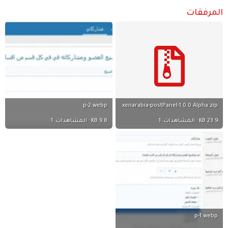
المرفقات
p-2.webp
xenarabia-postPanel-1.0.0 Alpha.zip
23.9 KB · المشاهدات: 1
9.8 KB · المشاهدات: 1
p-1.webp