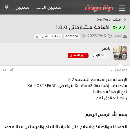
تسجيل الدخول
تسجيل
منتدى XenForo
اضافة مشاركاتي 1.0.0
XF 2.2
ب
ت
ا
ناصر
2022/09/12
zenforo
اضافة مشاركاتي
ا
ا
ل
د
ر
و
ناصر
ئ
ي
س
طاقم الإدارة
مدير المنتدى
ا
خ
و
ل
ا
م
م
ل
#1
2022/09/12
و
ب
ض
د
الإضافة متوافقة مع النسخة 2.2
و
ء
متطلبات إضافيةXenForo2.0الترخيصXA-POSTSPANEL
ع
نوع الإضافة مجانية
رابط الحقوق نعم
بسم الله الرحمن الرحيم
الحمد لله والصلاة والسلام على اشرف اﻻنبياء والمرسلين نبينا محمد