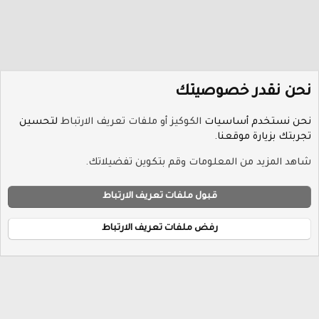
نحن نقدر خصوصيتك
نحن نستخدم أساسيات
الكوكيز أو ملفات تعريف الارتباط
لتحسين
تجربتك بزيارة موقعنا.
منتدى XenForo
شاهد المزيد من المعلومات وقم بتكوين تفضيلاتك.
ملفات تعريف الارتباط
Hayat-Red
قبول ملفات تعريف الارتباط
إتصل بنا
الشروط والقوانين
سياسة الخصوصية
مساعدة
R
الرئيسية
S
رفض ملفات تعريف الارتباط
S
®
Community platform by XenForo
© 2010-2026 XenForo Ltd.