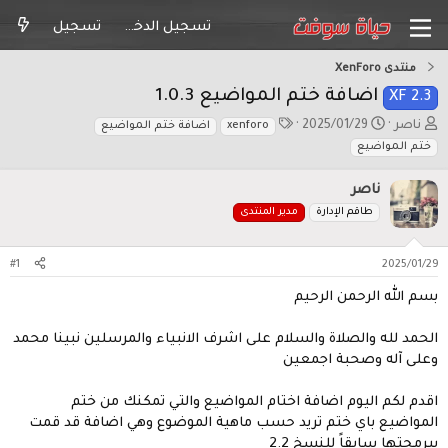
تسجيل الدخول
تسجيل
افة ختم المواضيع 1.0.3
ا
2025/01/29
xenforo
اضافة ختم المواضيع
ل
ع
و
س
صر
و
قم الإدارة
مدير المنتدى
م
#1
رحمن الرحيم
الصلاة والسلام على اشرف اﻻنبياء والمرسلين نبينا محمد
صحبة اجمعين
يوم اضافة اختام المواضيع والتي تمكنك من ختم
اي ختم تريد حسب ماهية الموضوع وهي اضافة قد قمت
قاً للنسخ 2.2