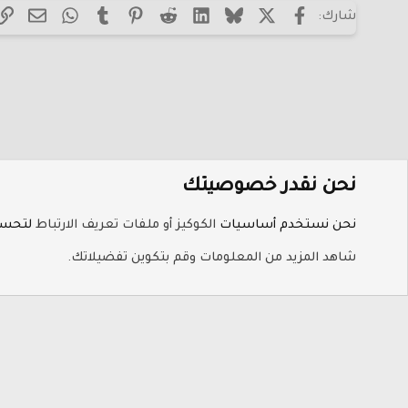
فيسبوك
X (Twitter)
Bluesky
LinkedIn
Reddit
Pinterest
Tumblr
WhatsApp
البريد
شارك:
Verdana
نحن نقدر خصوصيتك
الرئيسية
المنتديات
المنتديات العامة
منتدى الشريعة الإسلا
نحن نستخدم أساسيات
الكوكيز أو ملفات تعريف الارتباط
لتحسين
ملفات تعريف الارتباط
Hayat-Red
شاهد المزيد من المعلومات وقم بتكوين تفضيلاتك.