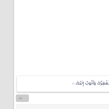
َغْفِرُكَ وَأَتْوبُ إِلَيْكَ ::
رد