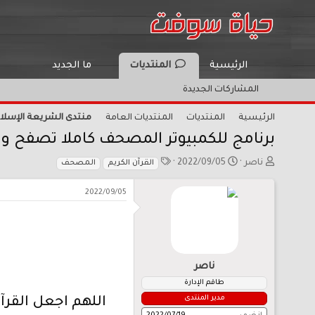
الرئيسية
المنتديات
ما الجديد
المشاركات الجديدة
الرئيسية
المنتديات
المنتديات العامة
منتدى الشريعة الإسلا
برنامج للكمبيوتر المصحف كاملا تصفح وقراءة س
ب
ت
ا
ناصر
2022/09/05
القرآن الكريم
المصحف
ا
ا
ل
د
ر
و
2022/09/05
ئ
ي
س
ا
خ
و
ل
ا
م
م
ل
و
ب
ناصر
ض
د
و
ء
طاقم الإدارة
ع
مدير المنتدى
اللهم اجعل القرآ