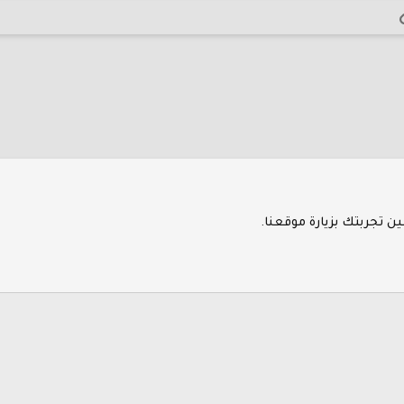
الرابط
 الإلكتروني
مي
 تجربتك بزيارة موقعنا.
إتصل بنا
ال
®
Community platform by XenForo
© 2010-2026 XenForo Ltd.