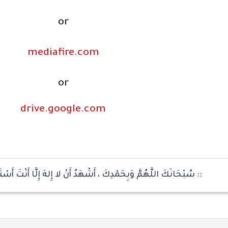
or
mediafire.com
or
drive.google.com
:: سُبْحَانَكَ اللَّهُمَّ وَبِحَمْدِكَ ، أَشْهَدُ أَنْ لا إِلهَ إِلَّا أَنْتَ أَسْت