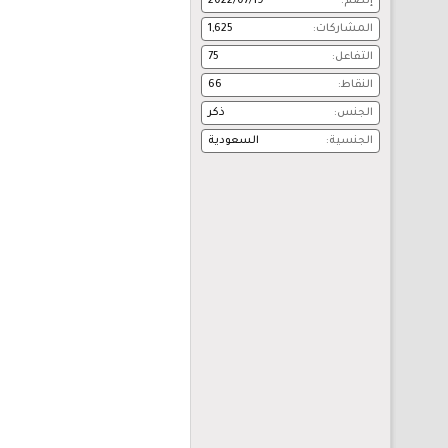
إنضم
2022/07/19
المشاركات
1,625
التفاعل
75
النقاط
66
الجنس
ذكر
الجنسية
السعودية