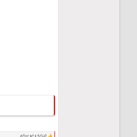
كرزاية
و
ابو سالم