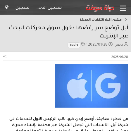
تسجيل الدخول
تسجيل
منتدى أخبار التقنيات الحديثة
آبل توضح سر رفضها دخول سوق محركات البحث
عبر الإنترنت
ب
ت
ا
ناصر
2025/01/28
apple
ا
ا
ل
د
ر
و
2025/01/28
ئ
ي
س
ا
خ
و
ل
ا
م
م
ل
و
ب
ض
د
و
ء
ع
في خطوة مفاجئة، أوضح إيدي كيو، نائب الرئيس الأول للخدمات في
شركة آبل، الأسباب التي تجعل الشركة غير مهتمة بإنشاء محرك