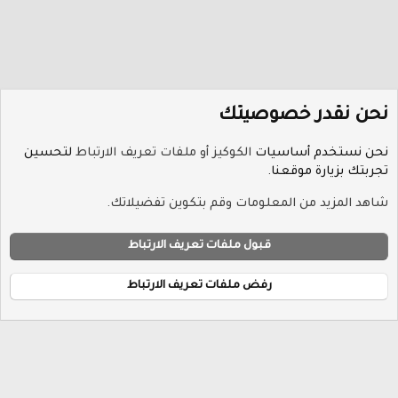
نحن نقدر خصوصيتك
نحن نستخدم أساسيات
الكوكيز أو ملفات تعريف الارتباط
لتحسين
تجربتك بزيارة موقعنا.
منتدى أخبار التقنيات الحديثة
شاهد المزيد من المعلومات وقم بتكوين تفضيلاتك.
ملفات تعريف الارتباط
Hayat-Red
قبول ملفات تعريف الارتباط
إتصل بنا
الشروط والقوانين
سياسة الخصوصية
مساعدة
R
الرئيسية
S
رفض ملفات تعريف الارتباط
S
®
Community platform by XenForo
© 2010-2026 XenForo Ltd.