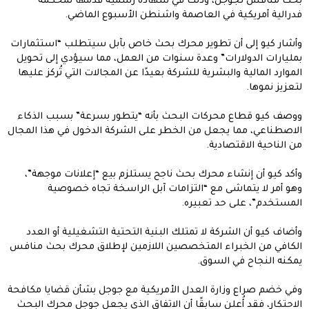
بحث منافس لجوجل، وذلك في شهادة رسمية قدّمها لمحكمة
فدرالية أمريكية في العاصمة واشنطن الأسبوع الماضي.
وأشار كيو إلى أن تطوير محرك بحث خاص بآبل سيتطلب “استثمارات
بمليارات الدولارات” وعدة سنوات من العمل، مما سيؤدي إلى تحويل
الموارد المالية والبشرية للشركة بعيدًا عن المجالات التي تُركز عليها
لتعزيز نموها.
ووصف كيو قطاع محركات البحث بأنه “يتطور بسرعة” بسبب الذكاء
الاصطناعي، مما يجعل من الخطر على الشركة الدخول في هذا المجال
من الناحية الاقتصادية.
وأكد كيو أن إنشاء محرك بحث ناجح يستلزم بيع “إعلانات موجهة”،
وهو أمر لا يتماشى مع “التزامات آبل الراسخة تجاه خصوصية
المستخدم”، على حد تعبيره.
وأضاف كيو أن الشركة لا تمتلك البنية التحتية التشغيلية أو العدد
الكافي من الخبراء المتخصصين اللازمين لإطلاق محرك بحث منافس
يمكنه النجاح في السوق.
وفي خضم صراع وزارة العدل الأمريكية مع جوجل بشأن قضايا مكافحة
الاحتكار، فقد أُعلن سابقًا أن الاتفاق الذي يجعل جوجل محرك البحث