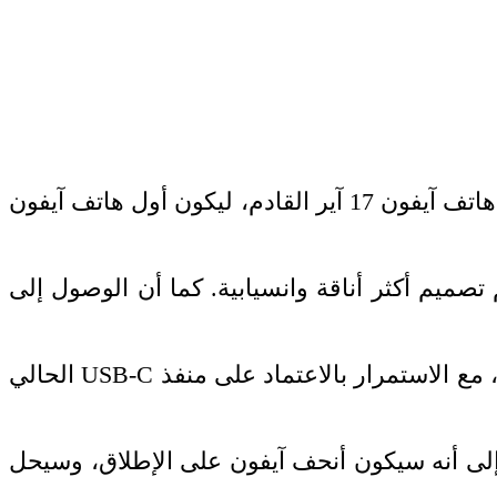
أفادت وكالة بلومبرغ الإخبارية بأن آبل فكرت في التخلي عن منفذ الشحن ونقل البيانات USB-C في هاتف آيفون 17 آير القادم، ليكون أول هاتف آيفون
تصميم أكثر أناقة وانسيابية. كما أن الوصول إلى
ومع ذلك، فإن من المرجح أن تؤجل آبل تلك الخطوة إلى إصدارات أخرى مستقبلية من هواتف آيفون، مع الاستمرار بالاعتماد على منفذ USB-C الحالي
الشائعات والتكهنات المتزايدة حول هاتف آبل القادم المُسمى “آيفون 17 آير iPhone 17 Air” إلى أنه سيكون أنحف آيفون على الإطلاق، وسيحل