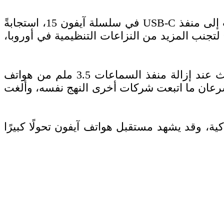
واستخدمت آبل دومًا في هواتف آيفون منفذ Lightning التقليدي للشحن ونقل البيانات، لكنها تحوّلت إلى منفذ USB-C في سلسلة آيفون 15، استجابةً
اد الأوروبي. وقد قررت آبل في النهاية الاحتفاظ بمنفذ USB-C في هاتف “آيفون 17 آير” لتجنب المزيد من النزاعات التنظيمية في أوروبا،
ومع أن خطوة إزالة المنافذ قد تبدو مثيرة للجدل، لكنها قد تصبح معيارًا صناعيًا مستقبليًا، كما حدث عند إزالة منفذ السماعات 3.5 ملم من هواتف
، لكن سرعان ما اتبعت شركات أخرى النهج نفسه، وألغت
ية، وقد يشهد مستقبل هواتف آيفون تحولًا كبيرًا