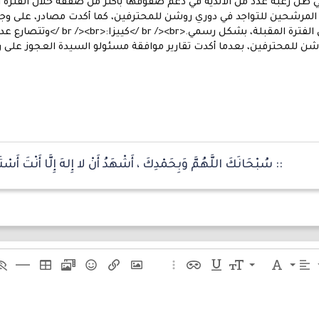
 أحد المرشحين للتواجد في دوري روشن للمحترفين، كما أكدت مصادر، على و
في ضمه لصفوف الفريق خلال الف
روشن للمحترفين، بعدما أكدت تقارير موافقة مسئولو السيدة العجوز على ر
:: سُبْحَانَكَ اللَّهُمَّ وَبِحَمْدِكَ ، أَشْهَدُ أَنْ لا إِلهَ إِلَّا أَنْتَ أَسْت
9
نص
المحاذاة
عائلة الخط
حجم الخط
مسطر
نص مخفي مضمن
خيارات إضافية...
إدراج صورة
إدراج رابط
ميديا
الإبتسامات
إدراج جدول
إدراج خط
مح
10
دي
تبة
قرة
12