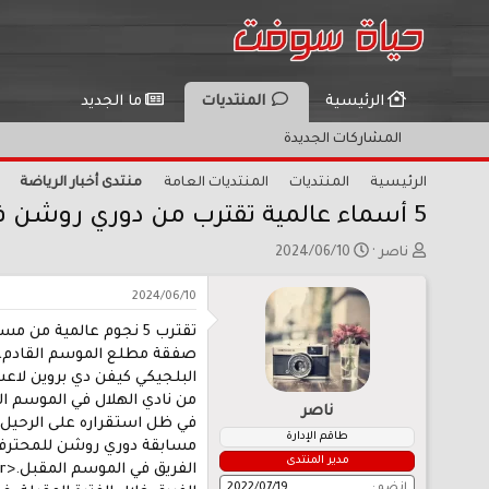
الرئيسية
المنتديات
ما الجديد
المشاركات الجديدة
الرئيسية
المنتديات
المنتديات العامة
منتدى أخبار الرياضة
5 أسماء عالمية تقترب من دوري روشن في الموسم المقبل
ب
ت
ناصر
2024/06/10
ا
ا
د
ر
2024/06/10
ئ
ي
تقترب 5 نجوم عالمية 
ا
خ
ل
ا
م
ل
البلجيكي كيفن دي بروين لاع
و
ب
ناصر
ض
د
و
ء
طاقم الإدارة
مسابقة دوري روشن للمحترفين
ع
مدير المنتدى
إنضم
2022/07/19