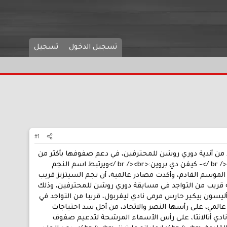
تسجيل الدخول
تسجيل
#1
د من أندية دوري روشن للمحترفين، في دعم صفوفها بأكثر من
صفقة مطلع الموسم القادم، للمنافسة على حصد اللقب، أو التواجد في المربع الذهبي بالمسابقة.<br /><br />- كيفن دي بروين:<br /><br />ويرتبط اسم النجم
موسم القادم، وأكدت مصادر عالمية، أن نجم السيتزنز قريب
عات القليلة الماضية، أنه قريب من التواجد في مسابقة دوري روشن للمحترفين، وذلك
الرحيل من نادي مانشستر سيتي.<br /><br />ـ أليسون بيكير:<br /><br />ويعد أليسون بيكير حارس مرمى نادي ليفربول، قريبا من التواجد في
لمي، على رأسها النصر والاتحاد، من أجل سد احتياجات
م الجناح النيجيري لوكمان لاعب نادي أتالانتا، على رأس الأسماء المرشحة لتدعيم صفوف